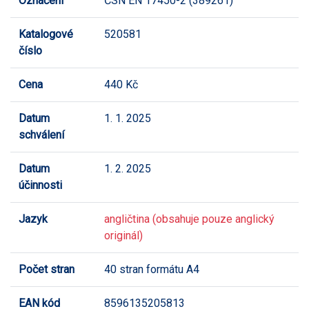
Označení
ČSN EN 17450-2 (389261)
Katalogové
520581
číslo
Cena
440 Kč
Datum
1. 1. 2025
schválení
Datum
1. 2. 2025
účinnosti
Jazyk
angličtina (obsahuje pouze anglický
originál)
Počet stran
40 stran formátu A4
EAN kód
8596135205813