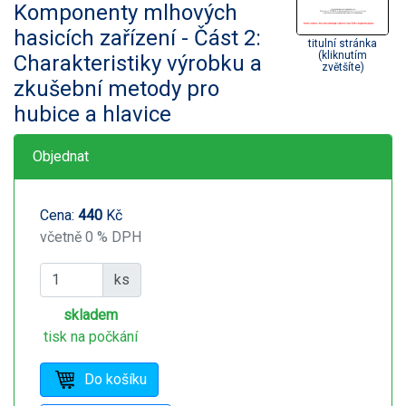
Komponenty mlhových
hasicích zařízení - Část 2:
titulní stránka
(kliknutím
Charakteristiky výrobku a
zvětšíte)
zkušební metody pro
hubice a hlavice
Objednat
Cena:
440
Kč
včetně 0 % DPH
ks
skladem
tisk na počkání