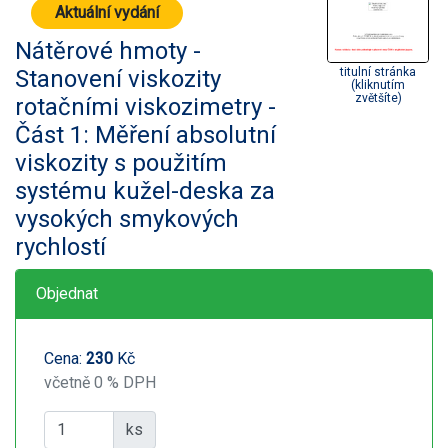
Aktuální vydání
Nátěrové hmoty -
Stanovení viskozity
titulní stránka
(kliknutím
zvětšíte)
rotačními viskozimetry -
Část 1: Měření absolutní
viskozity s použitím
systému kužel-deska za
vysokých smykových
rychlostí
Objednat
Cena:
230
Kč
včetně 0 % DPH
ks