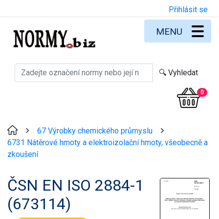
Přihlásit se
MENU
0
67 Výrobky chemického průmyslu
>
>
6731 Nátěrové hmoty a elektroizolační hmoty, všeobecně a
zkoušení
ČSN EN ISO 2884-1
(673114)