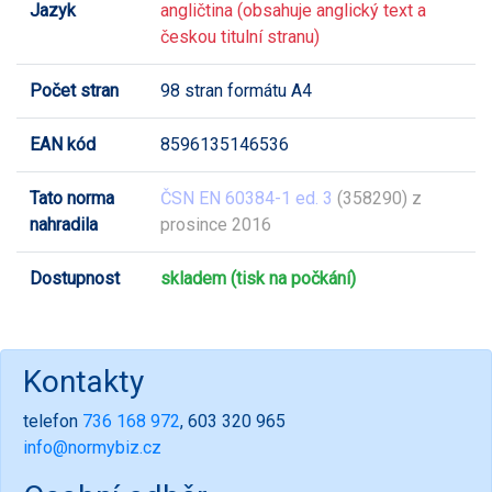
Jazyk
angličtina (obsahuje anglický text a
českou titulní stranu)
Počet stran
98 stran formátu A4
EAN kód
8596135146536
Tato norma
ČSN EN 60384-1 ed. 3
(358290) z
nahradila
prosince 2016
Dostupnost
skladem (tisk na počkání)
Kontakty
telefon
736 168 972
, 603 320 965
info@normybiz.cz