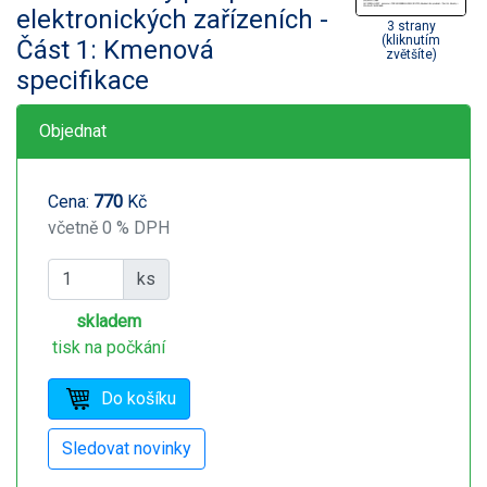
elektronických zařízeních -
3 strany
(kliknutím
Část 1: Kmenová
zvětšíte)
specifikace
Objednat
Cena:
770
Kč
včetně 0 % DPH
ks
skladem
tisk na počkání