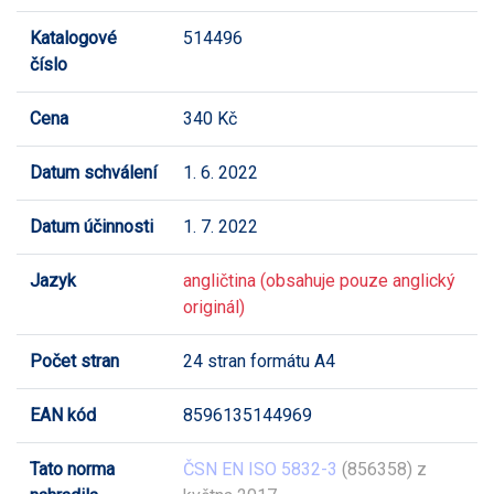
Katalogové
514496
číslo
Cena
340 Kč
Datum schválení
1. 6. 2022
Datum účinnosti
1. 7. 2022
Jazyk
angličtina (obsahuje pouze anglický
originál)
Počet stran
24 stran formátu A4
EAN kód
8596135144969
Tato norma
ČSN EN ISO 5832-3
(856358) z