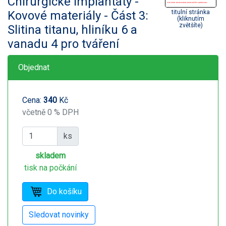
Chirurgické implantáty -
Kovové materiály - Část 3:
titulní stránka
(kliknutím
zvětšíte)
Slitina titanu, hliníku 6 a
vanadu 4 pro tváření
Objednat
Cena:
340
Kč
včetně 0 % DPH
ks
skladem
tisk na počkání