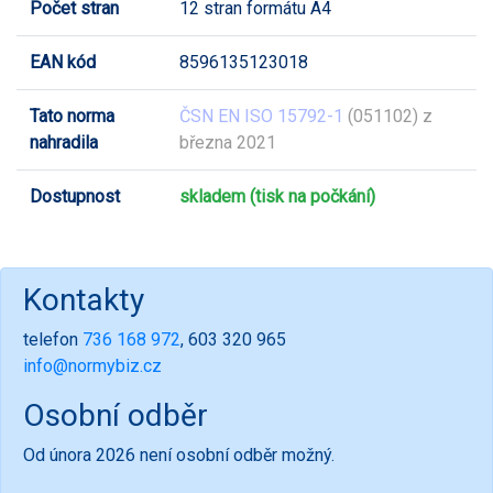
Počet stran
12 stran formátu A4
EAN kód
8596135123018
Tato norma
ČSN EN ISO 15792-1
(051102) z
nahradila
března 2021
Dostupnost
skladem (tisk na počkání)
Kontakty
telefon
736 168 972
, 603 320 965
info@normybiz.cz
Osobní odběr
Od února 2026 není osobní odběr možný.