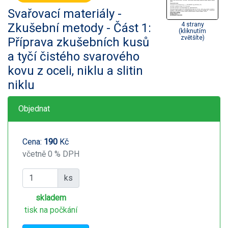
Svařovací materiály -
Zkušební metody - Část 1:
4 strany
(kliknutím
zvětšíte)
Příprava zkušebních kusů
a tyčí čistého svarového
kovu z oceli, niklu a slitin
niklu
Objednat
Cena:
190
Kč
včetně 0 % DPH
ks
skladem
tisk na počkání