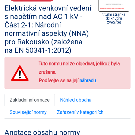
Elektrická venkovní vedení
s napětím nad AC 1 kV -
titulní stránka
(kliknutím
zvětšíte)
Část 2-1: Národní
normativní aspekty (NNA)
pro Rakousko (založena
na EN 50341-1:2012)
Tuto normu nelze objednat, jelikož byla
zrušena.
Podívejte se na její
náhradu
.
Základní informace
Náhled obsahu
Související normy
Zařazení v kategoriích
Anotace obsahu normy