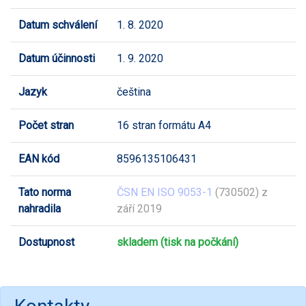
Datum schválení
1. 8. 2020
Datum účinnosti
1. 9. 2020
Jazyk
čeština
Počet stran
16 stran formátu A4
EAN kód
8596135106431
Tato norma
ČSN EN ISO 9053-1
(730502) z
nahradila
září 2019
Dostupnost
skladem (tisk na počkání)