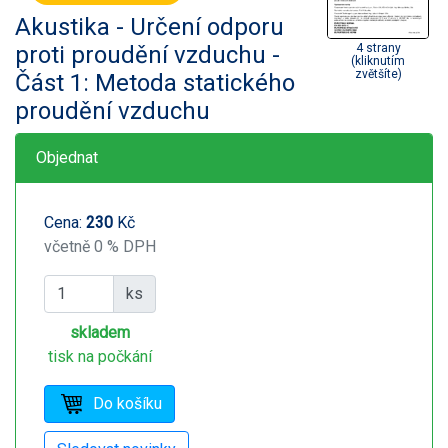
Akustika - Určení odporu
proti proudění vzduchu -
4 strany
(kliknutím
zvětšíte)
Část 1: Metoda statického
proudění vzduchu
Objednat
Cena:
230
Kč
včetně 0 % DPH
ks
skladem
tisk na počkání