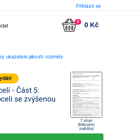
Přihlásit se
0
0 Kč
sy. ukazatele jakosti. rozměry
vydání
lí - Část 5:
celi se zvýšenou
7 stran
(kliknutím
zvětšíte)