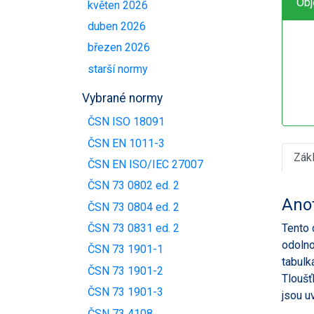
Obj
květen 2026
duben 2026
březen 2026
starší normy
Vybrané normy
ČSN ISO 18091
ČSN EN 1011-3
Zák
ČSN EN ISO/IEC 27007
ČSN 73 0802 ed. 2
Ano
ČSN 73 0804 ed. 2
Tento 
ČSN 73 0831 ed. 2
odolno
ČSN 73 1901-1
tabulk
ČSN 73 1901-2
Tloušť
ČSN 73 1901-3
jsou u
ČSN 73 4108