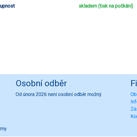
upnost
skladem (tisk na počkání)
Osobní odběr
F
Od února 2026 není osobní odběr možný.
Ob
In
Zá
Ko
ormy