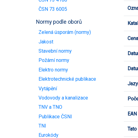
Ozna
ČSN 73 6005
Normy podle oborů
Kata
Zelená úsporám (normy)
Cen
Jakost
Stavební normy
Datu
Požární normy
Datu
Elektro normy
Elektrotechnické publikace
Jazy
Vytápění
Vodovody a kanalizace
Poče
TNV a TNO
EAN
Publikace ČSNI
TNI
Tato
Eurokódy