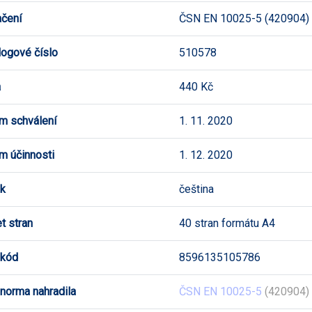
čení
ČSN EN 10025-5 (420904)
logové číslo
510578
a
440 Kč
m schválení
1. 11. 2020
m účinnosti
1. 12. 2020
k
čeština
t stran
40 stran formátu A4
 kód
8596135105786
 norma nahradila
ČSN EN 10025-5
(420904) 