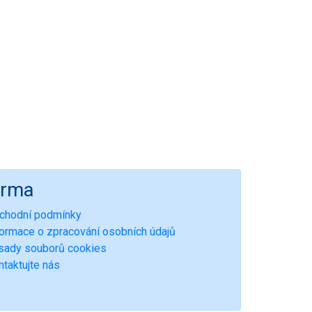
irma
chodní podmínky
formace o zpracování osobních údajů
sady souborů cookies
ntaktujte nás