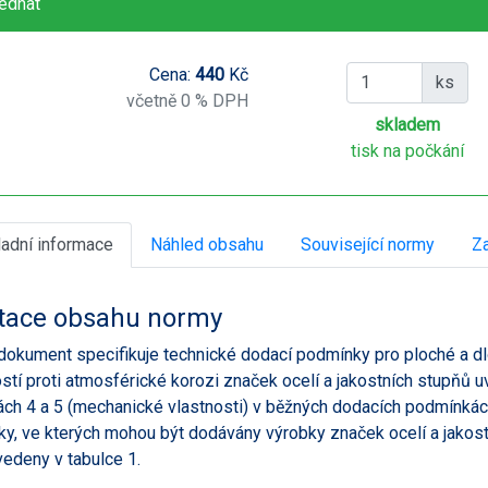
ednat
Cena:
440
Kč
ks
včetně 0 % DPH
skladem
tisk na počkání
ladní informace
Náhled obsahu
Související normy
Za
tace obsahu normy
dokument specifikuje technické dodací podmínky pro ploché a d
stí proti atmosférické korozi značek ocelí a jakostních stupňů u
ách 4 a 5 (mechanické vlastnosti) v běžných dodacích podmínkách,
ky, ve kterých mohou být dodávány výrobky značek ocelí a jakos
vedeny v tabulce 1.