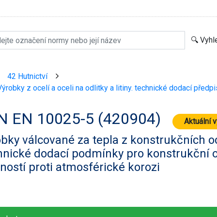
42 Hutnictví
>
>
ýrobky z ocelí a oceli na odlitky a litiny. technické dodací předpi
N EN 10025-5 (420904)
Aktuální 
bky válcované za tepla z konstrukčních oce
nické dodací podmínky pro konstrukční o
ností proti atmosférické korozi