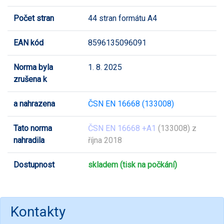
Počet stran
44 stran formátu A4
EAN kód
8596135096091
Norma byla
1. 8. 2025
zrušena k
a nahrazena
ČSN EN 16668 (133008)
Tato norma
ČSN EN 16668 +A1
(133008) z
nahradila
října 2018
Dostupnost
skladem (tisk na počkání)
Kontakty