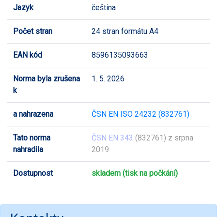
Jazyk
čeština
Počet stran
24 stran formátu A4
EAN kód
8596135093663
Norma byla zrušena
1. 5. 2026
k
a nahrazena
ČSN EN ISO 24232 (832761)
Tato norma
ČSN EN 343
(832761) z srpna
nahradila
2019
Dostupnost
skladem (tisk na počkání)