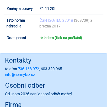
Změny a opravy
Z1 11.20t
Tato norma
ČSN ISO/IEC 27018
(369709) z
nahradila
března 2017
Dostupnost
skladem (tisk na počkání)
Kontakty
telefon
736 168 972
, 603 320 965
info@normybiz.cz
Osobní odběr
Od února 2026 není osobní odběr možný.
Firma