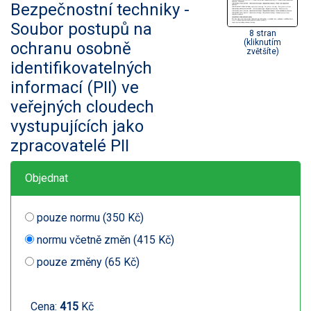
Bezpečnostní techniky -
Soubor postupů na
8 stran
(kliknutím
ochranu osobně
zvětšíte)
identifikovatelných
informací (PII) ve
veřejných cloudech
vystupujících jako
zpracovatelé PII
Objednat
pouze normu (350 Kč)
normu včetně změn (415 Kč)
pouze změny (65 Kč)
Cena:
415
Kč