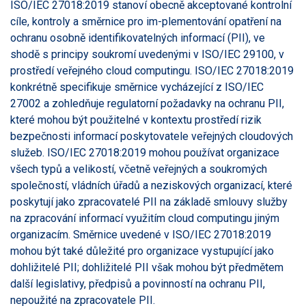
ISO/IEC 27018:2019 stanoví obecně akceptované kontrolní
cíle, kontroly a směrnice pro im-plementování opatření na
ochranu osobně identifikovatelných informací (PII), ve
shodě s principy soukromí uvedenými v ISO/IEC 29100, v
prostředí veřejného cloud computingu. ISO/IEC 27018:2019
konkrétně specifikuje směrnice vycházející z ISO/IEC
27002 a zohledňuje regulatorní požadavky na ochranu PII,
které mohou být použitelné v kontextu prostředí rizik
bezpečnosti informací poskytovatele veřejných cloudových
služeb. ISO/IEC 27018:2019 mohou používat organizace
všech typů a velikostí, včetně veřejných a soukromých
společností, vládních úřadů a neziskových organizací, které
poskytují jako zpracovatelé PII na základě smlouvy služby
na zpracování informací využitím cloud computingu jiným
organizacím. Směrnice uvedené v ISO/IEC 27018:2019
mohou být také důležité pro organizace vystupující jako
dohližitelé PII; dohližitelé PII však mohou být předmětem
další legislativy, předpisů a povinností na ochranu PII,
nepoužité na zpracovatele PII.