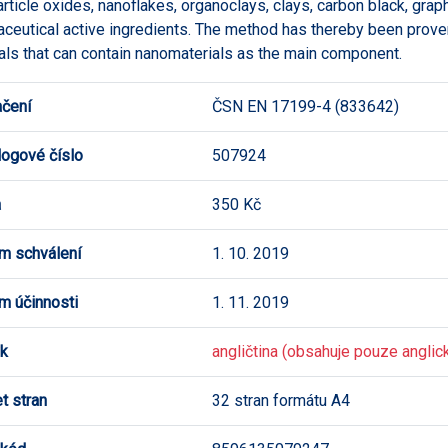
rticle oxides, nanoflakes, organoclays, clays, carbon black, grap
ceutical active ingredients. The method has thereby been proven
als that can contain nanomaterials as the main component.
čení
ČSN EN 17199-4 (833642)
logové číslo
507924
a
350 Kč
m schválení
1. 10. 2019
m účinnosti
1. 11. 2019
k
angličtina (obsahuje pouze anglick
t stran
32 stran formátu A4