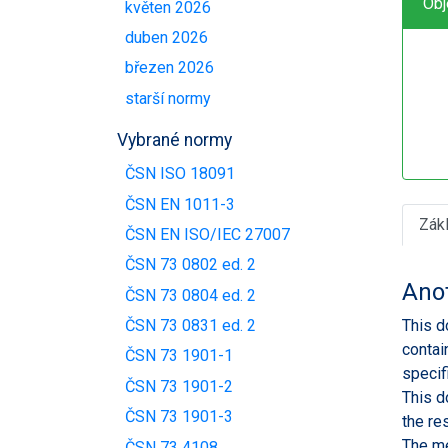
Obj
květen 2026
duben 2026
březen 2026
starší normy
Vybrané normy
ČSN ISO 18091
ČSN EN 1011-3
Zák
ČSN EN ISO/IEC 27007
ČSN 73 0802 ed. 2
Ano
ČSN 73 0804 ed. 2
This d
ČSN 73 0831 ed. 2
contai
ČSN 73 1901-1
specif
ČSN 73 1901-2
This d
ČSN 73 1901-3
the re
The me
ČSN 73 4108