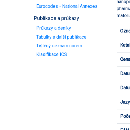
nanopa
Eurocodes - National Annexes
pharma
materi
Publikace a průkazy
Průkazy a deníky
Ozna
Tabulky a další publikace
Kata
Tištěný seznam norem
Klasifikace ICS
Cen
Datu
Datu
Jazy
Poče