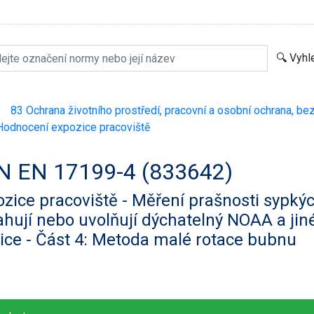
83 Ochrana životního prostředí, pracovní a osobní ochrana, be
>
odnocení expozice pracoviště
N EN 17199-4 (833642)
zice pracoviště - Měření prašnosti sypkýc
hují nebo uvolňují dýchatelný NOAA a jin
ice - Část 4: Metoda malé rotace bubnu