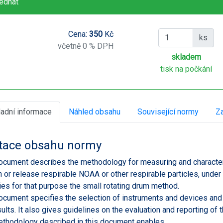
ednat
Cena:
350
Kč
ks
včetně 0 % DPH
skladem
tisk na počkání
ladní informace
Náhled obsahu
Související normy
Za
tace obsahu normy
ocument describes the methodology for measuring and characteri
n or release respirable NOAA or other respirable particles, unde
ies for that purpose the small rotating drum method.
ocument specifies the selection of instruments and devices and 
sults. It also gives guidelines on the evaluation and reporting of t
thodology described in this document enables