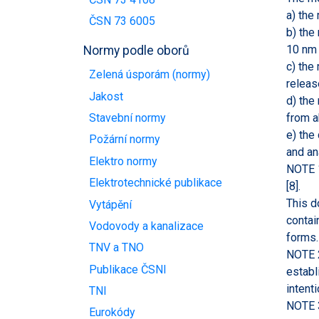
a) the
ČSN 73 6005
b) the
10 nm 
Normy podle oborů
c) the
Zelená úsporám (normy)
releas
Jakost
d) the
from a
Stavební normy
e) the
Požární normy
and an
Elektro normy
NOTE 1
Elektrotechnické publikace
[8].
This d
Vytápění
contai
Vodovody a kanalizace
forms.
TNV a TNO
NOTE 2
Publikace ČSNI
establ
intent
TNI
NOTE 3
Eurokódy