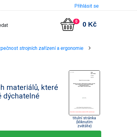
Přihlásit se
0
0 Kč
zpečnost strojních zařízení a ergonomie
>
h materiálů, které
é dýchatelné
titulní stránka
(kliknutím
zvětšíte)