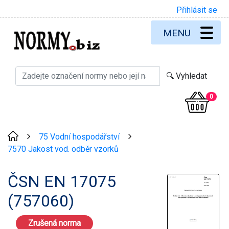
Přihlásit se
MENU
0
75 Vodní hospodářství
>
>
7570 Jakost vod. odběr vzorků
ČSN EN 17075
(757060)
Zrušená norma