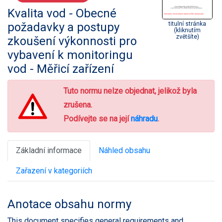
Kvalita vod - Obecné
požadavky a postupy
titulní stránka
(kliknutím
zvětšíte)
zkoušení výkonnosti pro
vybavení k monitoringu
vod - Měřicí zařízení
Tuto normu nelze objednat, jelikož byla
zrušena.
Podívejte se na její
náhradu
.
Základní informace
Náhled obsahu
Zařazení v kategoriích
Anotace obsahu normy
This document specifies general requirements and