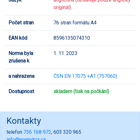
originál)
Počet stran
76 stran formátu A4
EAN kód
8596135074310
Norma byla
1. 11. 2023
zrušena k
a nahrazena
ČSN EN 17075 +A1 (757060)
Dostupnost
skladem (tisk na počkání)
Kontakty
telefon
736 168 972
, 603 320 965
info@normybiz.cz