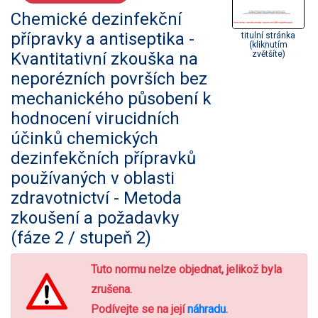
Chemické dezinfekční
přípravky a antiseptika -
titulní stránka
(kliknutím
Kvantitativní zkouška na
zvětšíte)
neporézních površích bez
mechanického působení k
hodnocení virucidních
účinků chemických
dezinfekčních přípravků
používaných v oblasti
zdravotnictví - Metoda
zkoušení a požadavky
(fáze 2 / stupeň 2)
Tuto normu nelze objednat, jelikož byla
zrušena.
Podívejte se na její
náhradu
.