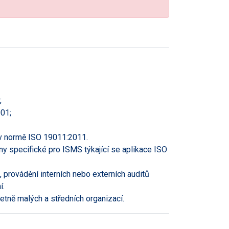
;
001;
v normě ISO 19011:2011.
y specifické pro ISMS týkající se aplikace ISO
 provádění interních nebo externích auditů
í.
tně malých a středních organizací.