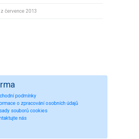
 z července 2013
irma
chodní podmínky
formace o zpracování osobních údajů
sady souborů cookies
ntaktujte nás