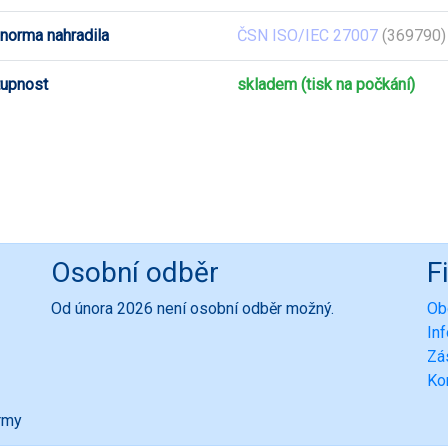
 norma nahradila
ČSN ISO/IEC 27007
(369790)
upnost
skladem (tisk na počkání)
Osobní odběr
F
Od února 2026 není osobní odběr možný.
Ob
In
Zá
Ko
ormy