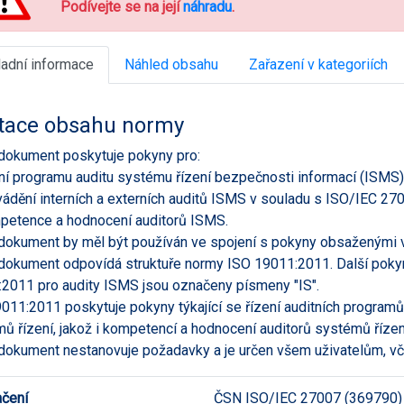
Podívejte se na její
náhradu
.
ladní informace
Náhled obsahu
Zařazení v kategoriích
tace obsahu normy
dokument poskytuje pokyny pro:
ení programu auditu systému řízení bezpečnosti informací (ISMS)
vádění interních a externích auditů ISMS v souladu s ISO/IEC 27
petence a hodnocení auditorů ISMS.
dokument by měl být používán ve spojení s pokyny obsaženými 
dokument odpovídá struktuře normy ISO 19011:2011. Další pokyn
2011 pro audity ISMS jsou označeny písmeny "IS".
011:2011 poskytuje pokyny týkající se řízení auditních programů,
ů řízení, jakož i kompetencí a hodnocení auditorů systémů řízen
dokument nestanovuje požadavky a je určen všem uživatelům, vče
čení
ČSN ISO/IEC 27007 (369790)