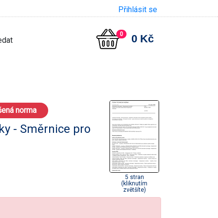
Přihlásit se
0
0 Kč
šená norma
ky - Směrnice pro
5 stran
(kliknutím
zvětšíte)