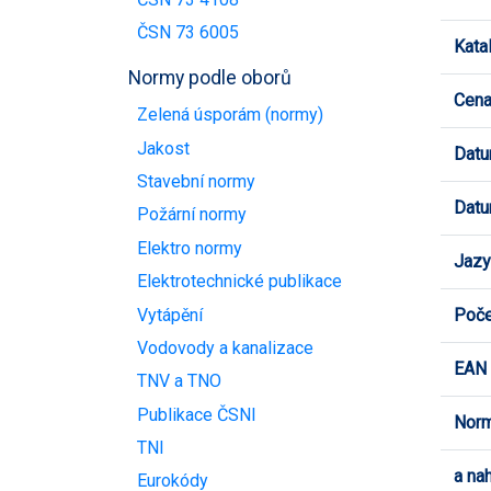
ČSN 73 6005
Kata
Normy podle oborů
Cen
Zelená úsporám (normy)
Jakost
Datu
Stavební normy
Datu
Požární normy
Elektro normy
Jazy
Elektrotechnické publikace
Vytápění
Poče
Vodovody a kanalizace
EAN
TNV a TNO
Publikace ČSNI
Norm
TNI
a na
Eurokódy