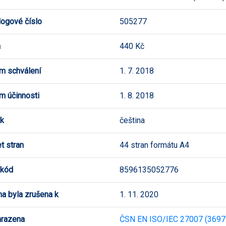
logové číslo
505277
a
440 Kč
m schválení
1. 7. 2018
m účinnosti
1. 8. 2018
k
čeština
t stran
44 stran formátu A4
 kód
8596135052776
a byla zrušena k
1. 11. 2020
hrazena
ČSN EN ISO/IEC 27007 (3697