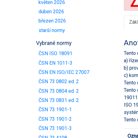
květen 2026
duben 2026
březen 2026
Zák
starší normy
Ano
Vybrané normy
Tento 
ČSN ISO 18091
a) říz
ČSN EN 1011-3
b) pro
ČSN EN ISO/IEC 27007
c) kom
ČSN 73 0802 ed. 2
Tento 
Tento 
ČSN 73 0804 ed. 2
19011:
ČSN 73 0831 ed. 2
ISO 19
ČSN 73 1901-1
systém
ČSN 73 1901-2
Tento 
ČSN 73 1901-3
Ozna
ČSN 73 4108