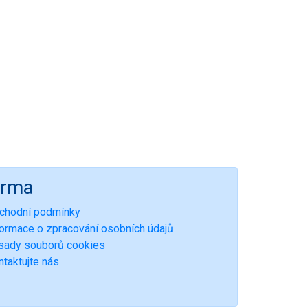
irma
chodní podmínky
formace o zpracování osobních údajů
sady souborů cookies
ntaktujte nás