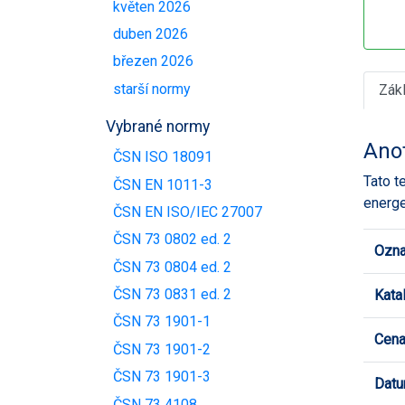
květen 2026
duben 2026
březen 2026
starší normy
Zák
Vybrané normy
Ano
ČSN ISO 18091
Tato t
ČSN EN 1011-3
energe
ČSN EN ISO/IEC 27007
ČSN 73 0802 ed. 2
Ozna
ČSN 73 0804 ed. 2
ČSN 73 0831 ed. 2
Kata
ČSN 73 1901-1
Cen
ČSN 73 1901-2
ČSN 73 1901-3
Datu
ČSN 73 4108