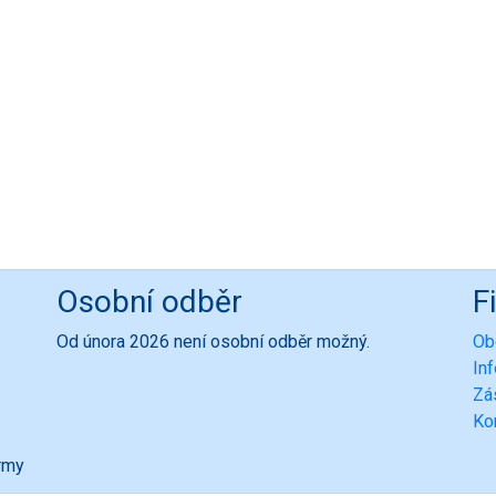
Osobní odběr
F
Od února 2026 není osobní odběr možný.
Ob
In
Zá
Ko
ormy