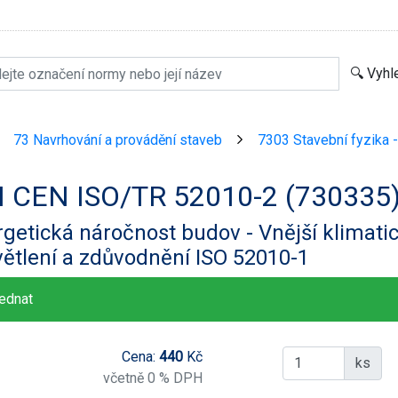
73 Navrhování a provádění staveb
7303 Stavební fyzika -
>
>
I CEN ISO/TR 52010-2 (730335
getická náročnost budov - Vnější klimati
ětlení a zdůvodnění ISO 52010-1
ednat
Cena:
440
Kč
ks
včetně 0 % DPH