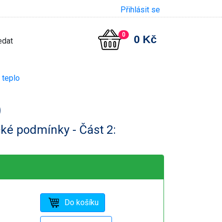
Přihlásit se
0
0 Kč
 teplo
)
cké podmínky - Část 2: