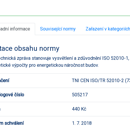
ladní informace
Související normy
Zařazení v kategoriíc
tace obsahu normy
echnická zpráva stanovuje vysvětlení a zdůvodnění ISO 52010-1, 
tické výpočty pro energetickou náročnost budov.
čení
TNI CEN ISO/TR 52010-2 (7
logové číslo
505217
a
440 Kč
m schválení
1. 7. 2018