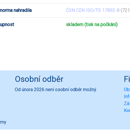
 norma nahradila
ČSN CEN ISO/TS 17892-8
(721
upnost
skladem (tisk na počkání)
Osobní odběr
F
Od února 2026 není osobní odběr možný.
Ob
In
Zá
Ko
ormy