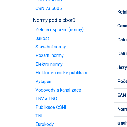
ČSN 73 6005
Kata
Normy podle oborů
Cen
Zelená úsporám (normy)
Jakost
Datu
Stavební normy
Datu
Požární normy
Elektro normy
Jazy
Elektrotechnické publikace
Vytápění
Poče
Vodovody a kanalizace
EAN
TNV a TNO
Publikace ČSNI
Norm
TNI
a na
Eurokódy