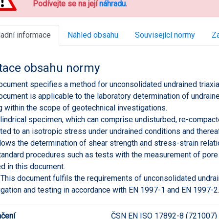
Podívejte se na její
náhradu
.
ladní informace
Náhled obsahu
Související normy
Za
tace obsahu normy
ocument specifies a method for unconsolidated undrained triaxi
ocument is applicable to the laboratory determination of undrain
g within the scope of geotechnical investigations.
lindrical specimen, which can comprise undisturbed, re-compacte
ted to an isotropic stress under undrained conditions and therea
llows the determination of shear strength and stress-strain relati
andard procedures such as tests with the measurement of pore pr
d in this document.
This document fulfils the requirements of unconsolidated undrai
igation and testing in accordance with EN 1997-1 and EN 1997-2
čení
ČSN EN ISO 17892-8 (721007)