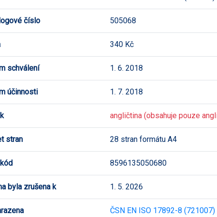
logové číslo
505068
a
340 Kč
m schválení
1. 6. 2018
m účinnosti
1. 7. 2018
k
angličtina (obsahuje pouze angli
t stran
28 stran formátu A4
 kód
8596135050680
a byla zrušena k
1. 5. 2026
hrazena
ČSN EN ISO 17892-8 (721007)