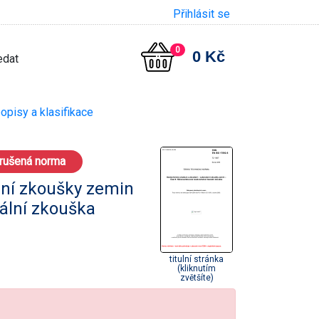
Přihlásit se
0
0 Kč
opisy a klasifikace
rušená norma
rní zkoušky zemin
ální zkouška
titulní stránka
(kliknutím
zvětšíte)