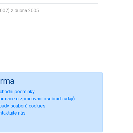
007) z dubna 2005
irma
chodní podmínky
formace o zpracování osobních údajů
sady souborů cookies
ntaktujte nás