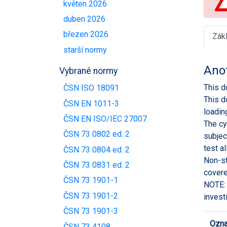
květen 2026
duben 2026
březen 2026
Zák
starší normy
Ano
Vybrané normy
This d
ČSN ISO 18091
This d
ČSN EN 1011-3
loadin
ČSN EN ISO/IEC 27007
The cy
ČSN 73 0802 ed. 2
subjec
test a
ČSN 73 0804 ed. 2
Non-st
ČSN 73 0831 ed. 2
covere
ČSN 73 1901-1
NOTE: 
ČSN 73 1901-2
invest
ČSN 73 1901-3
Ozna
ČSN 73 4108