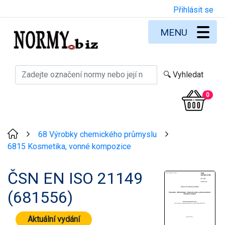
Přihlásit se
MENU
0
68 Výrobky chemického průmyslu
>
>
6815 Kosmetika, vonné kompozice
ČSN EN ISO 21149
(681556)
Aktuální vydání