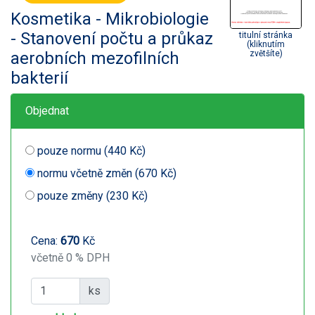
Kosmetika - Mikrobiologie
- Stanovení počtu a průkaz
titulní stránka
(kliknutím
aerobních mezofilních
zvětšíte)
bakterií
Objednat
pouze normu (440 Kč)
normu včetně změn (670 Kč)
pouze změny (230 Kč)
Cena:
670
Kč
včetně 0 % DPH
ks