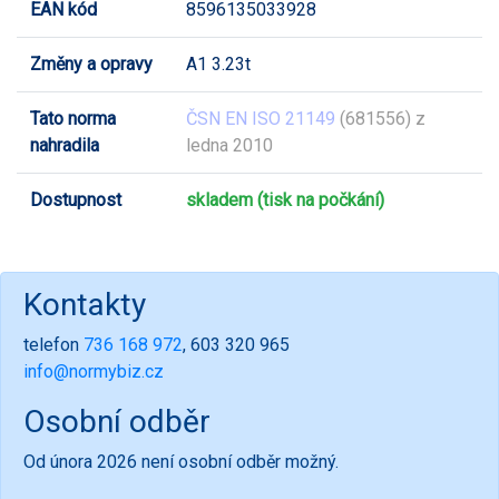
EAN kód
8596135033928
Změny a opravy
A1 3.23t
Tato norma
ČSN EN ISO 21149
(681556) z
nahradila
ledna 2010
Dostupnost
skladem (tisk na počkání)
Kontakty
telefon
736 168 972
, 603 320 965
info@normybiz.cz
Osobní odběr
Od února 2026 není osobní odběr možný.