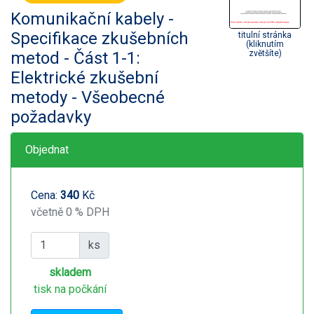
Komunikační kabely -
Specifikace zkušebních
titulní stránka
(kliknutím
metod - Část 1-1:
zvětšíte)
Elektrické zkušební
metody - Všeobecné
požadavky
Objednat
Cena:
340
Kč
včetně 0 % DPH
ks
skladem
tisk na počkání