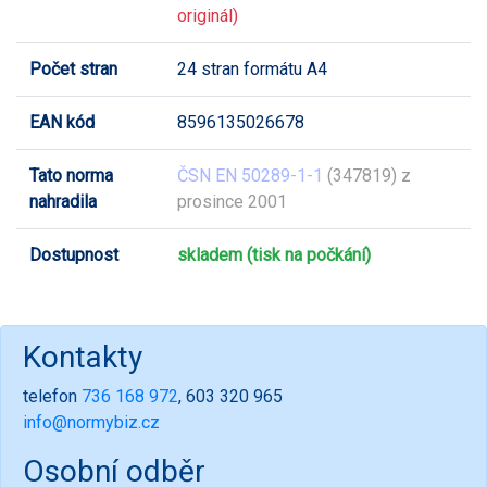
originál)
Počet stran
24 stran formátu A4
EAN kód
8596135026678
Tato norma
ČSN EN 50289-1-1
(347819) z
nahradila
prosince 2001
Dostupnost
skladem (tisk na počkání)
Kontakty
telefon
736 168 972
, 603 320 965
info@normybiz.cz
Osobní odběr