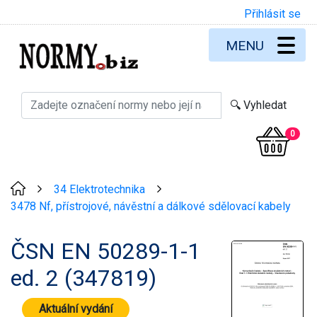
Přihlásit se
MENU
0
34 Elektrotechnika
>
>
3478 Nf, přístrojové, návěstní a dálkové sdělovací kabely
ČSN EN 50289-1-1
ed. 2 (347819)
Aktuální vydání