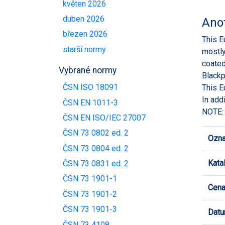
květen 2026
duben 2026
Ano
březen 2026
This E
starší normy
mostly
coated
Vybrané normy
Blackp
ČSN ISO 18091
This E
In add
ČSN EN 1011-3
NOTE: 
ČSN EN ISO/IEC 27007
ČSN 73 0802 ed. 2
Ozna
ČSN 73 0804 ed. 2
Kata
ČSN 73 0831 ed. 2
ČSN 73 1901-1
Cen
ČSN 73 1901-2
ČSN 73 1901-3
Datu
ČSN 73 4108