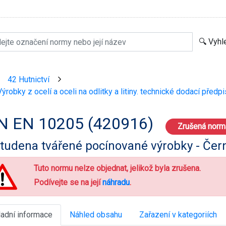
42 Hutnictví
>
>
ýrobky z ocelí a oceli na odlitky a litiny. technické dodací předpi
N EN 10205 (420916)
Zrušená norm
tudena tvářené pocínované výrobky - Čer
Tuto normu nelze objednat, jelikož byla zrušena.
Podívejte se na její
náhradu
.
ladní informace
Náhled obsahu
Zařazení v kategoriích