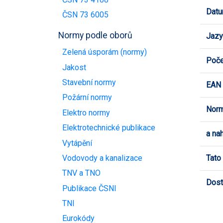
Datu
ČSN 73 6005
Normy podle oborů
Jazy
Zelená úsporám (normy)
Poče
Jakost
Stavební normy
EAN
Požární normy
Norm
Elektro normy
Elektrotechnické publikace
a na
Vytápění
Tato
Vodovody a kanalizace
TNV a TNO
Dost
Publikace ČSNI
TNI
Eurokódy