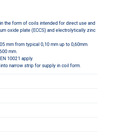
n the form of coils intended for direct use and
ium oxide plate (ECCS) and electrolytically zinc
0,005 mm from typical 0,10 mm up to 0,60mm.
 600 mm.
f EN 10021 apply.
into narrow strip for supply in coil form.