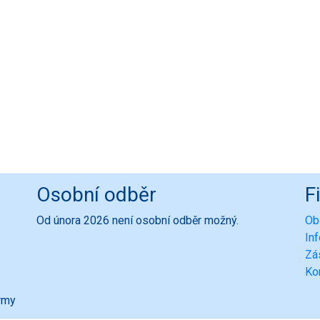
Osobní odběr
F
Od února 2026 není osobní odběr možný.
Ob
In
Zá
Ko
ormy