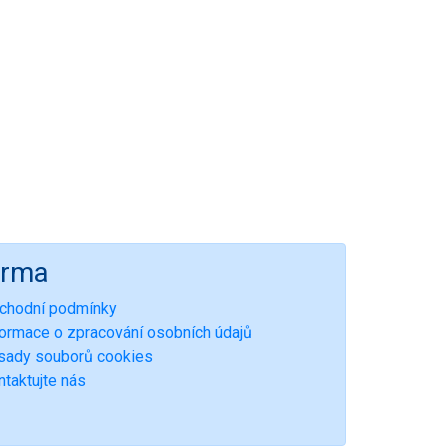
irma
chodní podmínky
formace o zpracování osobních údajů
sady souborů cookies
ntaktujte nás