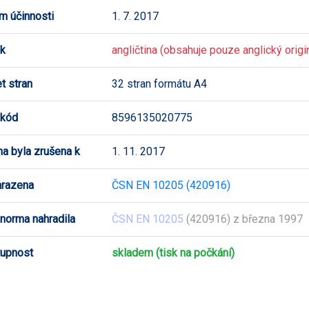
m účinnosti
1. 7. 2017
k
angličtina (obsahuje pouze anglický origi
t stran
32 stran formátu A4
 kód
8596135020775
a byla zrušena k
1. 11. 2017
hrazena
ČSN EN 10205 (420916)
 norma nahradila
ČSN EN 10205
(420916) z března 1997
upnost
skladem (tisk na počkání)