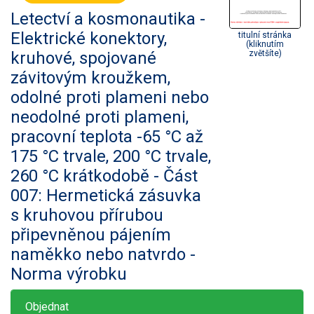
Letectví a kosmonautika -
Elektrické konektory,
titulní stránka
(kliknutím
kruhové, spojované
zvětšíte)
závitovým kroužkem,
odolné proti plameni nebo
neodolné proti plameni,
pracovní teplota -65 °C až
175 °C trvale, 200 °C trvale,
260 °C krátkodobě - Část
007: Hermetická zásuvka
s kruhovou přírubou
připevněnou pájením
naměkko nebo natvrdo -
Norma výrobku
Objednat