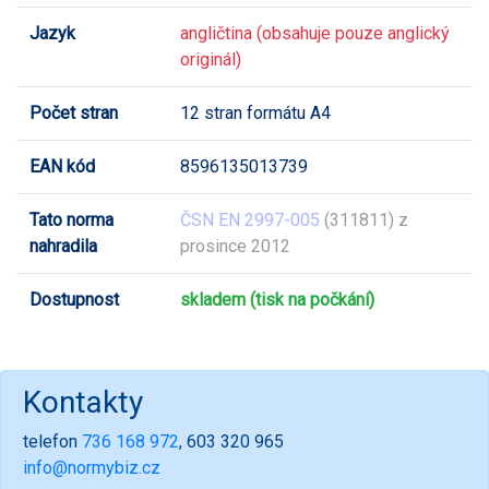
Jazyk
angličtina (obsahuje pouze anglický
originál)
Počet stran
12 stran formátu A4
EAN kód
8596135013739
Tato norma
ČSN EN 2997-005
(311811) z
nahradila
prosince 2012
Dostupnost
skladem (tisk na počkání)
Kontakty
telefon
736 168 972
, 603 320 965
info@normybiz.cz