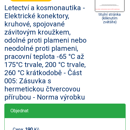
Letectví a kosmonautika -
Elektrické konektory,
titulní stránka
(kliknutím
kruhové, spojované
zvětšíte)
závitovým kroužkem,
odolné proti plameni nebo
neodolné proti plameni,
pracovní teplota -65 °C až
175°C trvale, 200 °C trvale,
260 °C krátkodobě - Část
005: Zásuvka s
hermetickou čtvercovou
přírubou - Norma výrobku
Objednat
Cena:
190
Kč