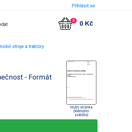
Přihlásit se
0
0 Kč
cké stroje a traktory
pečnost - Formát
titulní stránka
(kliknutím
zvětšíte)