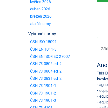
květen 2026
duben 2026
březen 2026
starší normy
Vybrané normy
ČSN ISO 18091
Zák
ČSN EN 1011-3
ČSN EN ISO/IEC 27007
ČSN 73 0802 ed. 2
Ano
ČSN 73 0804 ed. 2
This E
ČSN 73 0831 ed. 2
involv
- agri
ČSN 73 1901-1
- equi
ČSN 73 1901-2
- equi
ČSN 73 1901-3
- equi
ČSN 73 4108
- self