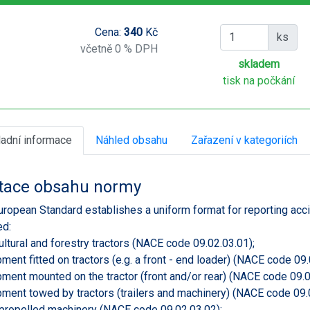
Cena:
340
Kč
ks
včetně 0 % DPH
skladem
tisk na počkání
ladní informace
Náhled obsahu
Zařazení v kategoriích
tace obsahu normy
uropean Standard establishes a uniform format for reporting acc
ed:
cultural and forestry tractors (NACE code 09.02.03.01);
pment fitted on tractors (e.g. a front - end loader) (NACE code 09.
pment mounted on the tractor (front and/or rear) (NACE code 09.0
pment towed by tractors (trailers and machinery) (NACE code 09.
-propelled machinery (NACE code 09.02.03.02);