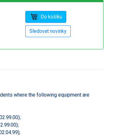
idents where the following equipment are
02.99.00);
2.99.00);
02.04.99);