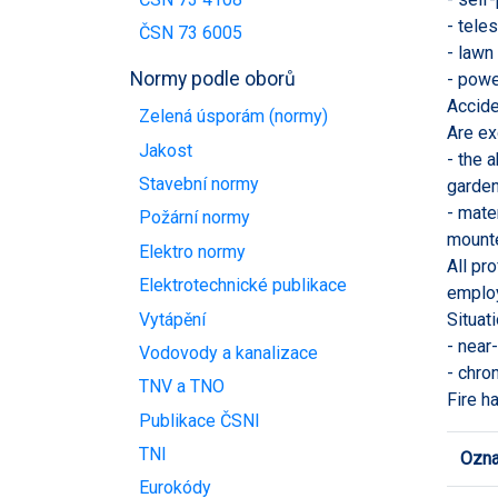
- tele
ČSN 73 6005
- lawn
Normy podle oborů
- powe
Accide
Zelená úsporám (normy)
Are ex
Jakost
- the 
Stavební normy
garden
- mate
Požární normy
mounte
Elektro normy
All pr
Elektrotechnické publikace
employ
Vytápění
Situat
- near
Vodovody a kanalizace
- chro
TNV a TNO
Fire h
Publikace ČSNI
TNI
Ozna
Eurokódy