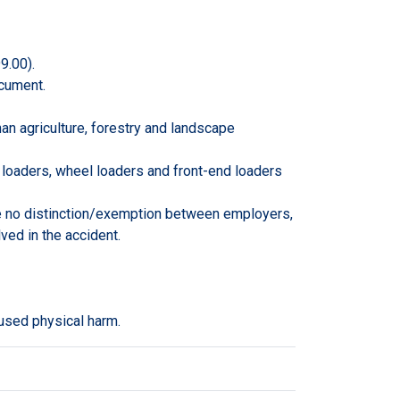
9.00).
ocument.
n agriculture, forestry and landscape
r loaders, wheel loaders and front-end loaders
be no distinction/exemption between employers,
ed in the accident.
aused physical harm.