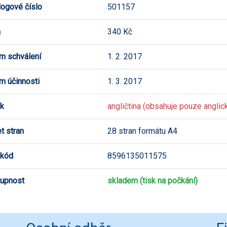
logové číslo
501157
a
340 Kč
m schválení
1. 2. 2017
m účinnosti
1. 3. 2017
k
angličtina (obsahuje pouze anglick
t stran
28 stran formátu A4
 kód
8596135011575
upnost
skladem (tisk na počkání)