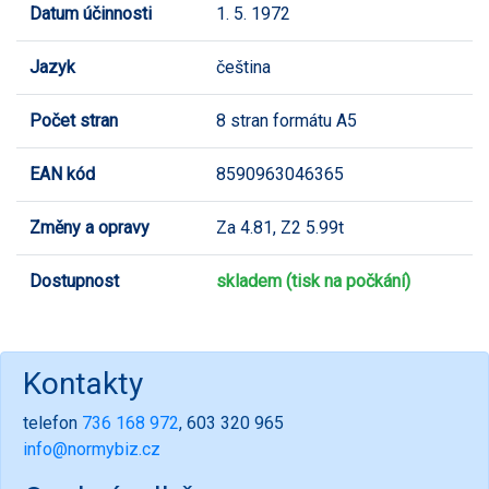
Datum účinnosti
1. 5. 1972
Jazyk
čeština
Počet stran
8 stran formátu A5
EAN kód
8590963046365
Změny a opravy
Za 4.81, Z2 5.99t
Dostupnost
skladem (tisk na počkání)
Kontakty
telefon
736 168 972
, 603 320 965
info@normybiz.cz