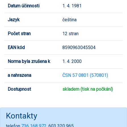
Datum účinnosti
1. 4. 1981
Jazyk
čeština
Počet stran
12 stran
EAN kód
8590963045504
Norma byla zrušena k
1. 4. 2000
a nahrazena
ČSN 57 0801 (570801)
Dostupnost
skladem (tisk na počkání)
Kontakty
telefon
736 168 972
, 603 320 965