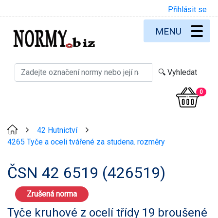
Přihlásit se
MENU
0
42 Hutnictví
>
>
4265 Tyče a oceli tvářené za studena. rozměry
ČSN 42 6519 (426519)
Zrušená norma
Tyče kruhové z ocelí třídy 19 broušené