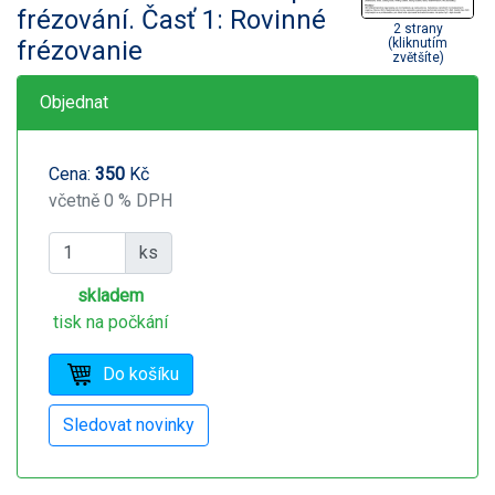
frézování. Časť 1: Rovinné
2 strany
frézovanie
(kliknutím
zvětšíte)
Objednat
Cena:
350
Kč
včetně 0 % DPH
ks
skladem
tisk na počkání