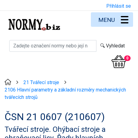
Přihlásit se
MENU
0
21 Tvářecí stroje
>
>
2106 Hlavní parametry a základní rozměry mechanických
tvářecích strojů
ČSN 21 0607 (210607)
Tvářecí stroje. Ohýbací stroje a
ohraňovací lisy. Řady hlavních