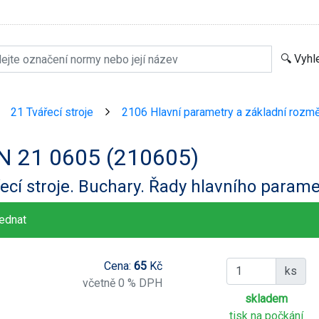
21 Tvářecí stroje
2106 Hlavní parametry a základní rozmě
>
>
N 21 0605 (210605)
ecí stroje. Buchary. Řady hlavního param
ednat
Cena:
65
Kč
ks
včetně 0 % DPH
skladem
tisk na počkání