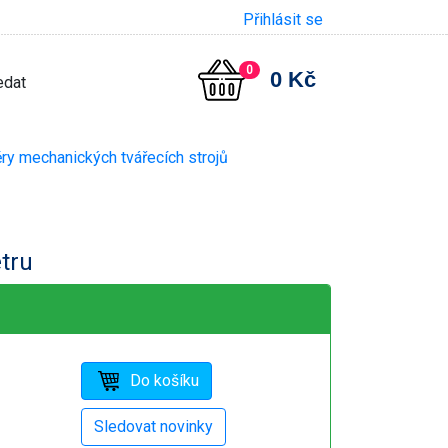
Přihlásit se
0
0 Kč
ry mechanických tvářecích strojů
etru