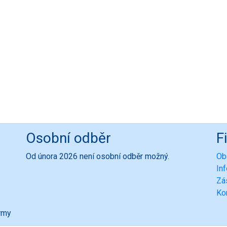
Osobní odběr
F
Od února 2026 není osobní odběr možný.
Ob
In
Zá
Ko
ormy