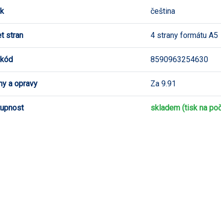
k
čeština
t stran
4 strany formátu A5
 kód
8590963254630
y a opravy
Za 9.91
upnost
skladem (tisk na poč