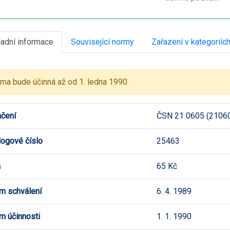
ladní informace
Související normy
Zařazení v kategoriíc
ma bude účinná až od 1. ledna 1990.
čení
ČSN 21 0605 (2106
logové číslo
25463
a
65 Kč
m schválení
6. 4. 1989
m účinnosti
1. 1. 1990