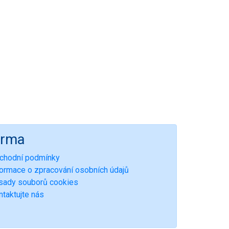
irma
chodní podmínky
formace o zpracování osobních údajů
sady souborů cookies
ntaktujte nás