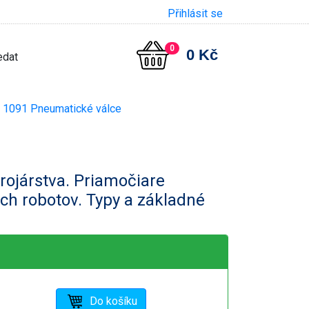
Přihlásit se
0
0 Kč
1091 Pneumatické válce
ojárstva. Priamočiare
h robotov. Typy a základné