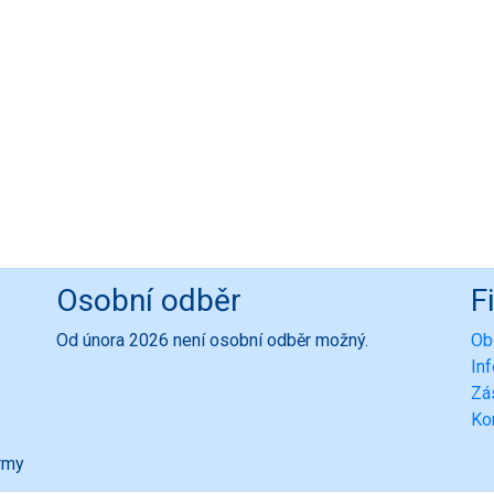
Osobní odběr
F
Od února 2026 není osobní odběr možný.
Ob
In
Zá
Ko
ormy