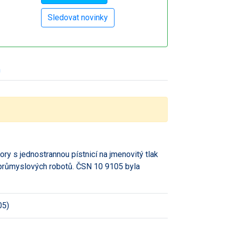
h
 s jednostrannou pístnicí na jmenovitý tlak
průmyslových robotů. ČSN 10 9105 byla
05)