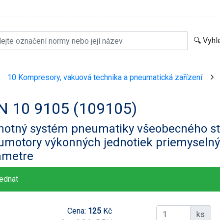
10 Kompresory, vakuová technika a pneumatická zařízení
>
>
N 10 9105 (109105)
notný systém pneumatiky všeobecného str
motory výkonných jednotiek priemyselnýc
ametre
ednat
Cena:
125
Kč
ks