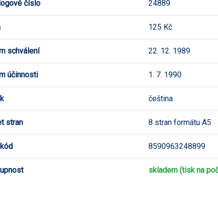
logové číslo
24889
a
125 Kč
m schválení
22. 12. 1989
m účinnosti
1. 7. 1990
k
čeština
t stran
8 stran formátu A5
 kód
8590963248899
upnost
skladem (tisk na poč