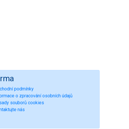
irma
chodní podmínky
formace o zpracování osobních údajů
sady souborů cookies
ntaktujte nás