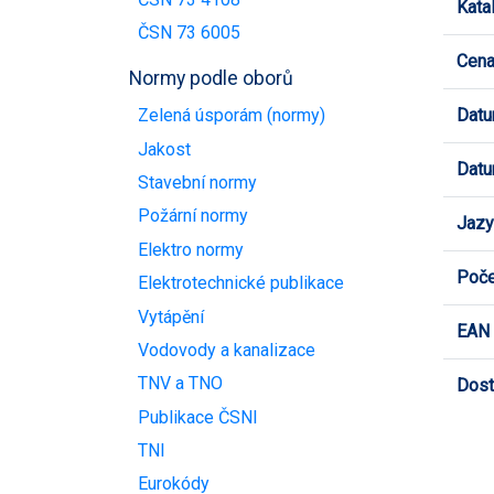
Kata
ČSN 73 6005
Cen
Normy podle oborů
Datu
Zelená úsporám (normy)
Jakost
Datu
Stavební normy
Požární normy
Jazy
Elektro normy
Poče
Elektrotechnické publikace
Vytápění
EAN
Vodovody a kanalizace
TNV a TNO
Dost
Publikace ČSNI
TNI
Eurokódy