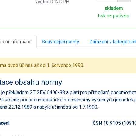
včetně 0 % DPH
skladem
tisk na počkání
ladní informace
Související normy
Zařazení v kategoriíc
ma bude účinná až od 1. července 1990.
tace obsahu normy
je překladem ST SEV 6496-88 a platí pro přímočaré pneumomotory
a určené pro pneumostatické mechanismy výkonných jednotek 
ena 22.12.1989 a nabyla účinnosti od 1.7.1990.
čení
ČSN 10 9105 (1091