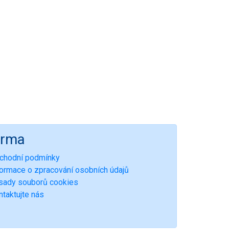
irma
chodní podmínky
formace o zpracování osobních údajů
sady souborů cookies
ntaktujte nás