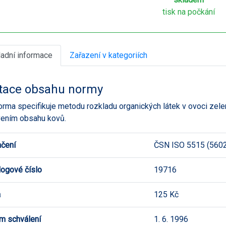
tisk na počkání
ladní informace
Zařazení v kategoriích
tace obsahu normy
orma specifikuje metodu rozkladu organických látek v ovoci zele
vením obsahu kovů.
čení
ČSN ISO 5515 (560
logové číslo
19716
a
125 Kč
m schválení
1. 6. 1996