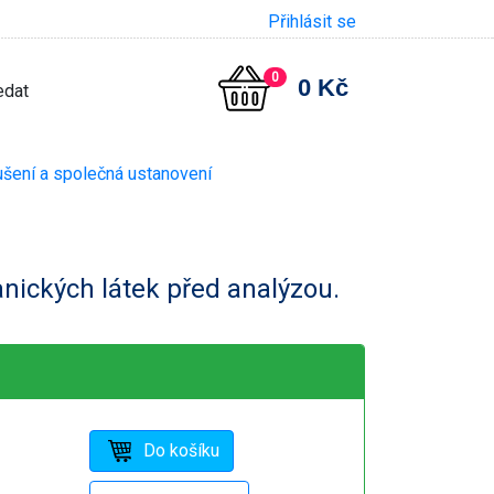
Přihlásit se
0
0 Kč
šení a společná ustanovení
anických látek před analýzou.