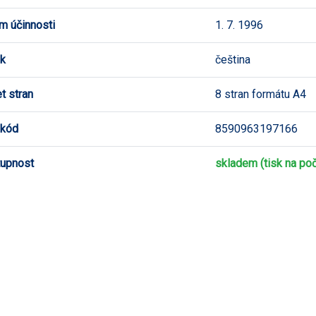
m účinnosti
1. 7. 1996
k
čeština
t stran
8 stran formátu A4
 kód
8590963197166
upnost
skladem (tisk na poč