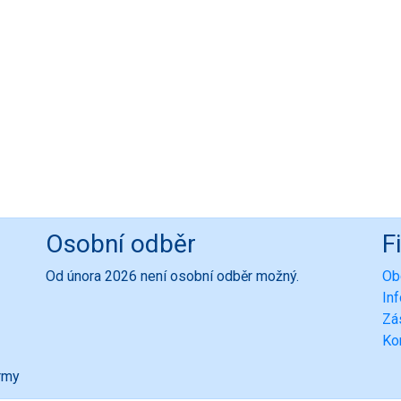
Osobní odběr
F
Od února 2026 není osobní odběr možný.
Ob
In
Zá
Ko
ormy