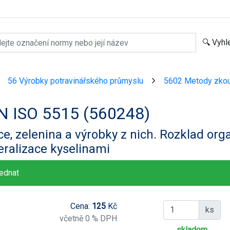
56 Výrobky potravinářského průmyslu
5602 Metody zkou
>
>
N ISO 5515 (560248)
e, zelenina a výrobky z nich. Rozklad org
ralizace kyselinami
ednat
Cena:
125
Kč
ks
včetně 0 % DPH
skladem