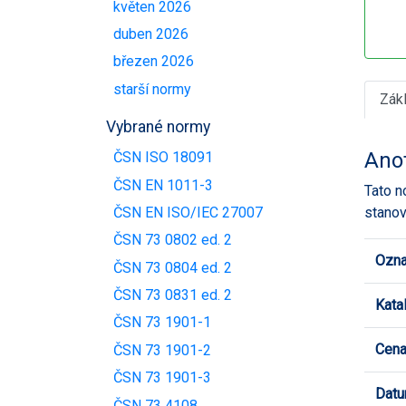
květen 2026
duben 2026
březen 2026
starší normy
Zák
Vybrané normy
Ano
ČSN ISO 18091
ČSN EN 1011-3
Tato n
stano
ČSN EN ISO/IEC 27007
ČSN 73 0802 ed. 2
Ozna
ČSN 73 0804 ed. 2
ČSN 73 0831 ed. 2
Kata
ČSN 73 1901-1
Cen
ČSN 73 1901-2
ČSN 73 1901-3
Datu
ČSN 73 4108