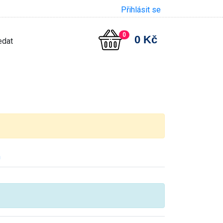
Přihlásit se
0
0 Kč
h