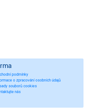
irma
chodní podmínky
formace o zpracování osobních údajů
sady souborů cookies
ntaktujte nás