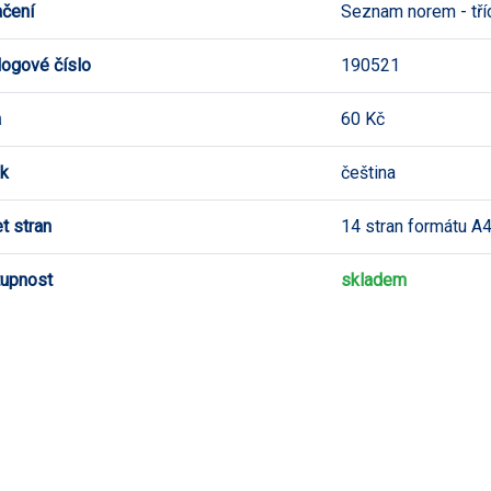
čení
Seznam norem - tří
logové číslo
190521
a
60 Kč
k
čeština
t stran
14 stran formátu A
upnost
skladem