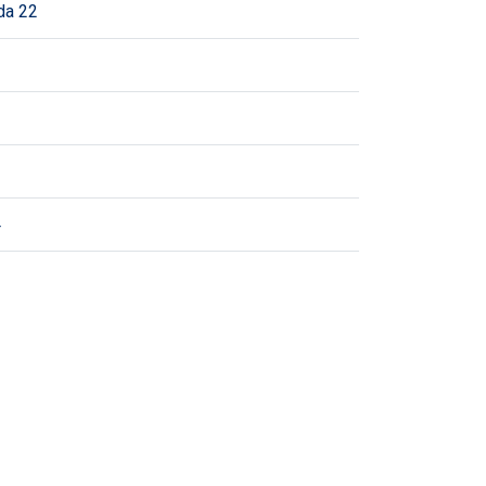
da 22
4