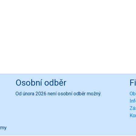
Osobní odběr
F
Od února 2026 není osobní odběr možný.
Ob
In
Zá
Ko
ormy