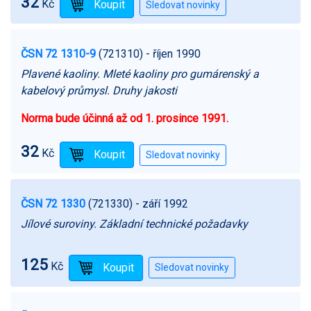
32
Kč
ČSN 72 1310-9
(721310)
- říjen 1990
Plavené kaoliny. Mleté kaoliny pro gumárenský a
kabelový průmysl. Druhy jakosti
Norma bude účinná až od 1. prosince 1991.
32
Kč
ČSN 72 1330
(721330)
- září 1992
Jílové suroviny. Základní technické požadavky
125
Kč