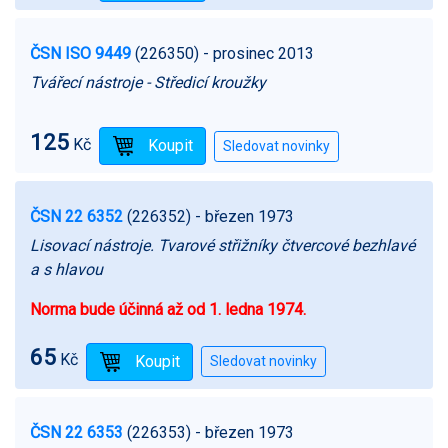
ČSN ISO 9449
(226350)
- prosinec 2013
Tvářecí nástroje - Středicí kroužky
125
Kč
ČSN 22 6352
(226352)
- březen 1973
Lisovací nástroje. Tvarové střižníky čtvercové bezhlavé
a s hlavou
Norma bude účinná až od 1. ledna 1974.
65
Kč
ČSN 22 6353
(226353)
- březen 1973