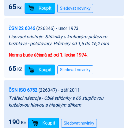
65
Kč
ČSN 22 6346
(226346)
- únor 1973
Lisovací nástroje. Střižníky s kruhovým průřezem
bezhlavé - polotovary. Průměry od 1,6 do 16,2 mm
Norma bude účinná až od 1. ledna 1974.
65
Kč
ČSN ISO 6752
(226347)
- září 2011
Tvářecí nástroje - Oblé střižníky s 60 stupňovou
kuželovou hlavou a hladkým dříkem
190
Kč