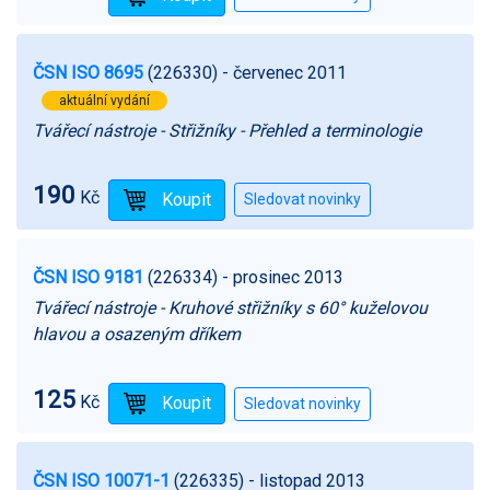
ČSN ISO 8695
(226330)
- červenec 2011
aktuální vydání
Tvářecí nástroje - Střižníky - Přehled a terminologie
190
Kč
ČSN ISO 9181
(226334)
- prosinec 2013
Tvářecí nástroje - Kruhové střižníky s 60° kuželovou
hlavou a osazeným dříkem
125
Kč
ČSN ISO 10071-1
(226335)
- listopad 2013