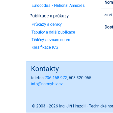
Norm
Eurocodes - National Annexes
a na
Publikace a průkazy
Průkazy a deníky
Dost
Tabulky a další publikace
Tištěný seznam norem
Klasifikace ICS
Kontakty
telefon
736 168 972
, 603 320 965
info@normybiz.cz
© 2003 - 2026 Ing. Jiří Hrazdil - Technické n