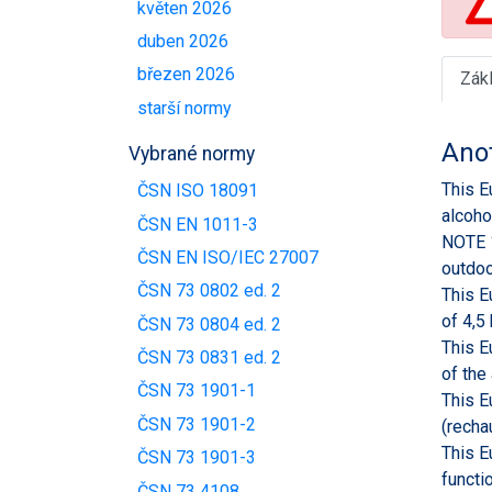
květen 2026
duben 2026
březen 2026
Zák
starší normy
Ano
Vybrané normy
This E
ČSN ISO 18091
alcohol
ČSN EN 1011-3
NOTE 1
ČSN EN ISO/IEC 27007
outdoo
ČSN 73 0802 ed. 2
This E
of 4,5
ČSN 73 0804 ed. 2
This E
ČSN 73 0831 ed. 2
of the
ČSN 73 1901-1
This E
ČSN 73 1901-2
(recha
This E
ČSN 73 1901-3
functio
ČSN 73 4108