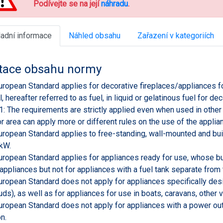
Podívejte se na její
náhradu
.
ladní informace
Náhled obsahu
Zařazení v kategoriích
tace obsahu normy
uropean Standard applies for decorative fireplaces/appliances f
, hereafter referred to as fuel, in liquid or gelatinous fuel for dec
: The requirements are strictly applied even when used in other
r area can apply more or different rules on the use of the applia
uropean Standard applies to free-standing, wall-mounted and bu
 kW.
uropean Standard applies for appliances ready for use, whose bur
 appliances but not for appliances with a fuel tank separate from 
uropean Standard does not apply for appliances specifically de
uds), as well as for appliances for use in boats, caravans, other 
uropean Standard does not apply for appliances with a power outp
n.