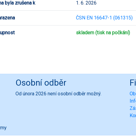
a byla zrušena k
1. 6. 2026
hrazena
ČSN EN 16647-1 (061315)
upnost
skladem (tisk na počkání)
Osobní odběr
F
Od února 2026 není osobní odběr možný.
Ob
In
Zá
Ko
ormy