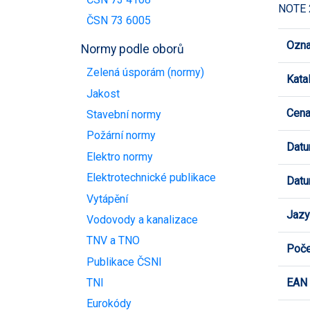
NOTE 2
ČSN 73 6005
Ozna
Normy podle oborů
Zelená úsporám (normy)
Kata
Jakost
Cen
Stavební normy
Požární normy
Datu
Elektro normy
Elektrotechnické publikace
Datu
Vytápění
Jazy
Vodovody a kanalizace
TNV a TNO
Poče
Publikace ČSNI
EAN
TNI
Eurokódy