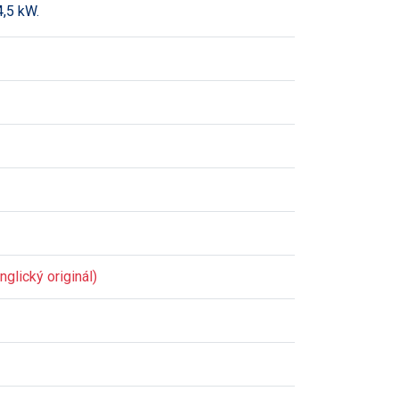
4,5 kW.
glický originál)