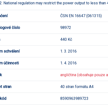
: National regulation may restrict the power output to less than 
čení
ČSN EN 16647 (061315)
logové číslo
98972
a
440 Kč
m schválení
1. 3. 2016
m účinnosti
1. 4. 2016
k
angličtina (obsahuje pouze an
t stran
40 stran formátu A4
 kód
8590963989723