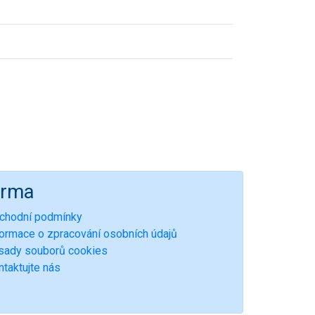
irma
chodní podmínky
formace o zpracování osobních údajů
sady souborů cookies
ntaktujte nás