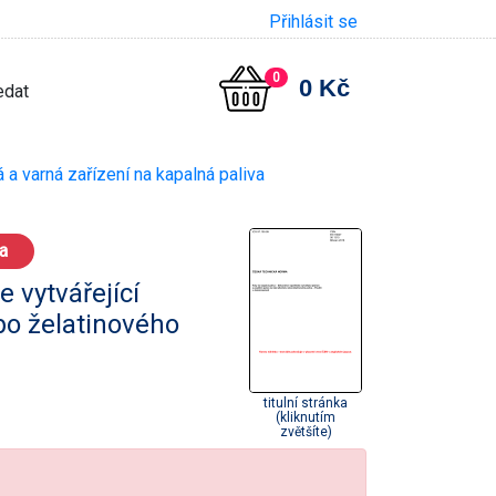
Přihlásit se
0
0 Kč
a varná zařízení na kapalná paliva
a
 vytvářející
bo želatinového
titulní stránka
(kliknutím
zvětšíte)