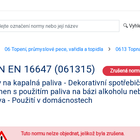
06 Topení, průmyslové pece, vařidla a topidla
0613 Topná 
>
>
N EN 16647 (061315)
Zrušená norm
 na kapalná paliva - Dekorativní spotřebiče
en s použitím paliva na bázi alkoholu ne
va - Použití v domácnostech
Tuto normu nelze objednat, jelikož byla zrušena.