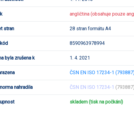
k
angličtina (obsahuje pouze angl
t stran
28 stran formátu A4
 kód
8590963978994
a byla zrušena k
1. 4. 2021
hrazena
ČSN EN ISO 17234-1 (793887
 norma nahradila
ČSN EN ISO 17234-1
(793887)
upnost
skladem (tisk na počkání)