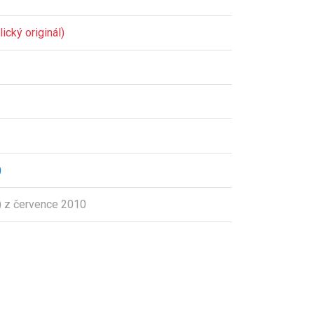
ický originál)
)
 z července 2010