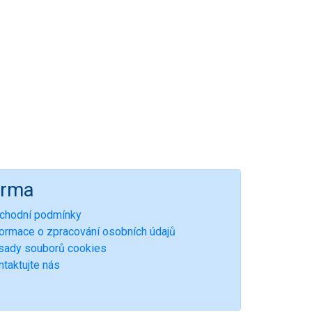
irma
chodní podmínky
formace o zpracování osobních údajů
sady souborů cookies
ntaktujte nás