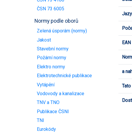
ČSN 73 6005
Jazy
Normy podle oborů
Poče
Zelená úsporám (normy)
Jakost
EAN
Stavební normy
Norm
Požární normy
Elektro normy
a na
Elektrotechnické publikace
Vytápění
Tato
Vodovody a kanalizace
Dost
TNV a TNO
Publikace ČSNI
TNI
Eurokódy