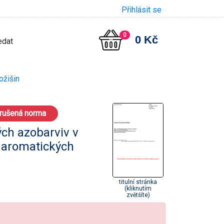
Přihlásit se
0
0 Kč
ožišin
rušená norma
ch azobarviv v
h aromatických
titulní stránka
(kliknutím
zvětšíte)