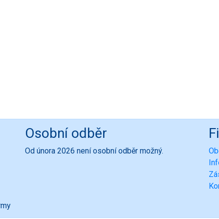
Osobní odběr
F
Od února 2026 není osobní odběr možný.
Ob
In
Zá
Ko
ormy