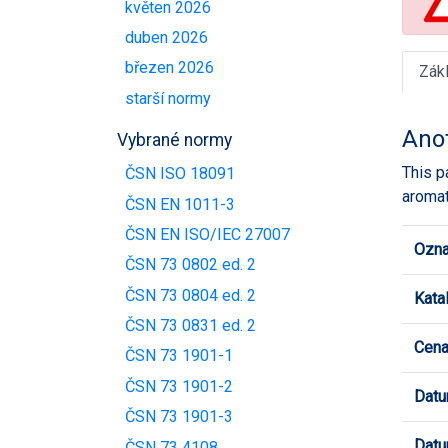
květen 2026
duben 2026
březen 2026
Zák
starší normy
Ano
Vybrané normy
This p
ČSN ISO 18091
aromat
ČSN EN 1011-3
ČSN EN ISO/IEC 27007
Ozna
ČSN 73 0802 ed. 2
ČSN 73 0804 ed. 2
Kata
ČSN 73 0831 ed. 2
Cen
ČSN 73 1901-1
ČSN 73 1901-2
Datu
ČSN 73 1901-3
Datu
ČSN 73 4108