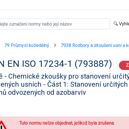
79 Průmysl kožedělný
7938 Rozbory a zkoušení usní a k
>
>
N EN ISO 17234-1 (793887)
Z
 - Chemické zkoušky pro stanovení určitý
ených usních - Část 1: Stanovení určitýc
nů odvozených od azobarviv
Tuto normu nelze objednat, jelikož byla zrušena.