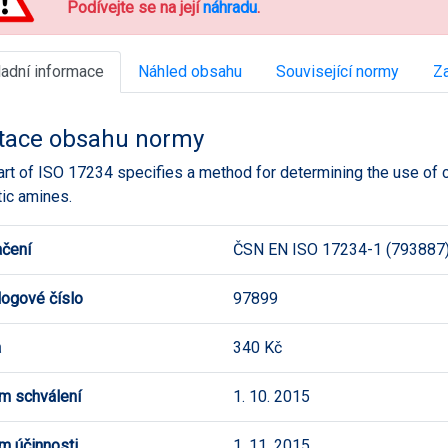
Podívejte se na její
náhradu
.
ladní informace
Náhled obsahu
Související normy
Za
tace obsahu normy
art of ISO 17234 specifies a method for determining the use of c
ic amines.
čení
ČSN EN ISO 17234-1 (793887
logové číslo
97899
a
340 Kč
m schválení
1. 10. 2015
m účinnosti
1. 11. 2015