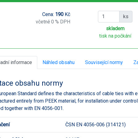
Cena:
190
Kč
ks
včetně 0 % DPH
skladem
tisk na počkání
ladní informace
Náhled obsahu
Související normy
Za
tace obsahu normy
uropean Standard defines the characteristics of cable ties with ei
ctured entirely from PEEK material, for installation under control
d together with EN 4056-001.
čení
ČSN EN 4056-006 (314121)