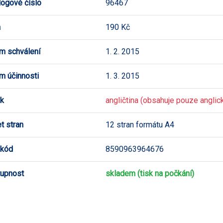
logové číslo
96467
a
190 Kč
m schválení
1. 2. 2015
m účinnosti
1. 3. 2015
k
angličtina (obsahuje pouze anglick
t stran
12 stran formátu A4
 kód
8590963964676
upnost
skladem (tisk na počkání)