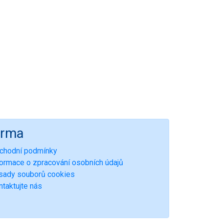
irma
chodní podmínky
formace o zpracování osobních údajů
sady souborů cookies
ntaktujte nás