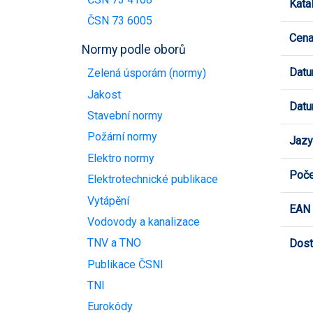
Kata
ČSN 73 6005
Cen
Normy podle oborů
Datu
Zelená úsporám (normy)
Jakost
Datu
Stavební normy
Požární normy
Jazy
Elektro normy
Poče
Elektrotechnické publikace
Vytápění
EAN
Vodovody a kanalizace
TNV a TNO
Dost
Publikace ČSNI
TNI
Eurokódy