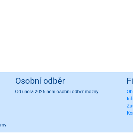
Osobní odběr
F
Od února 2026 není osobní odběr možný.
Ob
In
Zá
Ko
ormy