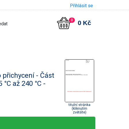
Přihlásit se
0
0 Kč
 přichycení - Část
5 °C až 240 °C -
titulní stránka
(kliknutím
zvětšíte)