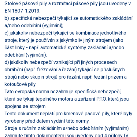
Stolové pásové pily a rozmítací pásové pily jsou uvedeny v
EN 1807-1:2013.
b) specifická nebezpečí týkající se automatického zakládání
a/nebo odebírání (vyjímání);
c) jakákoliv nebezpečí týkající se kombinace jednotlivého
stroje, který je používán s jakýmkoliv jiným strojem (jako
část linky - např. automatické systémy zakládání a/nebo
odebírání (vyjímání);
d) jakákoliv nebezpečí vznikající při jiných procesech
obrábění (např. frézování a řezání) týkající se příslušných
strojů nebo skupin strojů pro řezání, např. řezání prizem a
kotoučové pily.
Tato evropská norma nezahrnuje specifická nebezpečí,
která se týkají tepelného motoru a zařízení P.T.O, která jsou
spojena se strojem.
Tento dokument neplatí pro kmenové pásové pily, které byly
vyrobeny před datem vydání této normy.
Stroje s ručním zakládáním a/nebo odebíráním (vyjímáním)
zahrnuté tímto dokumentem jsou uvedeny pod 4 přílohy IV