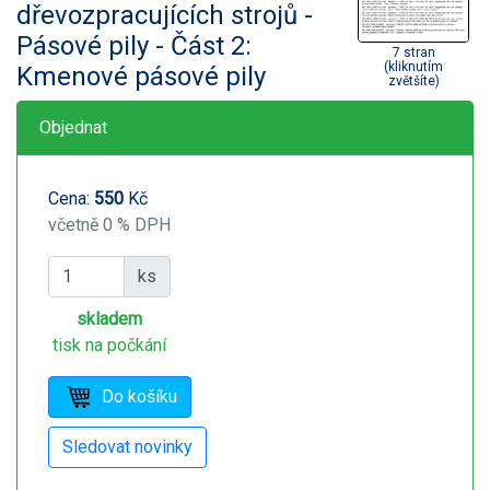
dřevozpracujících strojů -
Pásové pily - Část 2:
7 stran
(kliknutím
Kmenové pásové pily
zvětšíte)
Objednat
Cena:
550
Kč
včetně 0 % DPH
ks
skladem
tisk na počkání