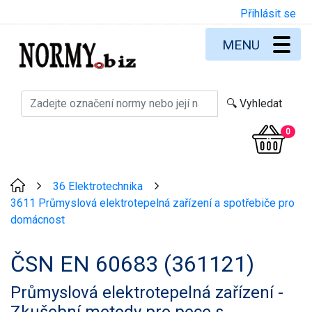
Přihlásit se
MENU
0
36 Elektrotechnika
>
>
3611 Průmyslová elektrotepelná zařízení a spotřebiče pro
domácnost
ČSN EN 60683 (361121)
Průmyslová elektrotepelná zařízení -
Zkušební metody pro pece s