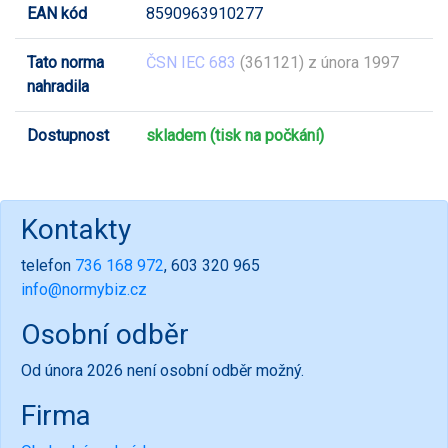
EAN kód
8590963910277
Tato norma
ČSN IEC 683
(361121) z února 1997
nahradila
Dostupnost
skladem (tisk na počkání)
Kontakty
telefon
736 168 972
, 603 320 965
info@normybiz.cz
Osobní odběr
Od února 2026 není osobní odběr možný.
Firma