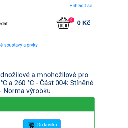
Přihlásit se
0
0 Kč
ké soustavy a prvky
jednožilové a mnohožilové pro
°C a 260 °C - Část 004: Stíněné
 - Norma výrobku