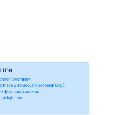
irma
chodní podmínky
formace o zpracování osobních údajů
sady souborů cookies
ntaktujte nás