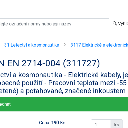
31 Letectví a kosmonautika
3117 Elektrické a elektronic
>
>
N EN 2714-004 (311727)
ctví a kosmonautika - Elektrické kabely, 
becné použití - Pracovní teplota mezi -55 
letené) a potahované, značené inkoustem
ednat
Cena:
190
Kč
ks