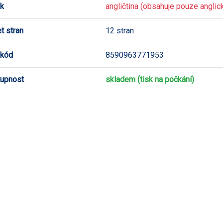
k
angličtina (obsahuje pouze anglick
t stran
12 stran
 kód
8590963771953
upnost
skladem (tisk na počkání)