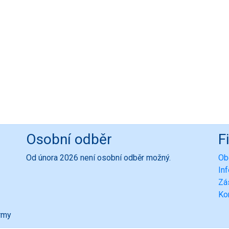
Osobní odběr
F
Od února 2026 není osobní odběr možný.
Ob
In
Zá
Ko
ormy