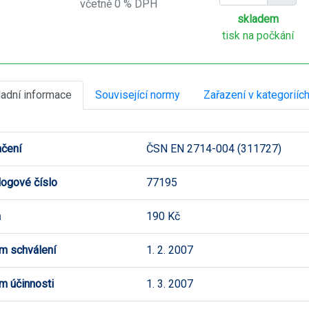
včetně 0 % DPH
skladem
tisk na počkání
ladní informace
Související normy
Zařazení v kategoriíc
čení
ČSN EN 2714-004 (311727)
logové číslo
77195
a
190 Kč
m schválení
1. 2. 2007
m účinnosti
1. 3. 2007