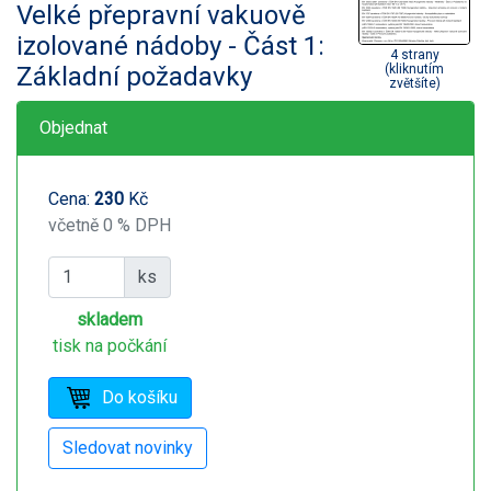
Velké přepravní vakuově
izolované nádoby - Část 1:
4 strany
Základní požadavky
(kliknutím
zvětšíte)
Objednat
Cena:
230
Kč
včetně 0 % DPH
ks
skladem
tisk na počkání