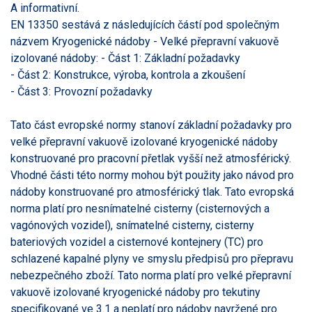
A informativní.
EN 13350 sestává z následujících částí pod společným
názvem Kryogenické nádoby - Velké přepravní vakuově
izolované nádoby: - Část 1: Základní požadavky
- Část 2: Konstrukce, výroba, kontrola a zkoušení
- Část 3: Provozní požadavky
Tato část evropské normy stanoví základní požadavky pro
velké přepravní vakuově izolované kryogenické nádoby
konstruované pro pracovní přetlak vyšší než atmosférický.
Vhodné části této normy mohou být použity jako návod pro
nádoby konstruované pro atmosférický tlak. Tato evropská
norma platí pro nesnímatelné cisterny (cisternových a
vagónových vozidel), snímatelné cisterny, cisterny
bateriových vozidel a cisternové kontejnery (TC) pro
schlazené kapalné plyny ve smyslu předpisů pro přepravu
nebezpečného zboží. Tato norma platí pro velké přepravní
vakuově izolované kryogenické nádoby pro tekutiny
specifikované ve 3.1 a neplatí pro nádoby navržené pro