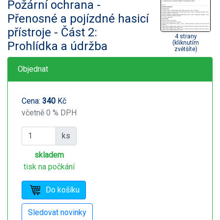
Požární ochrana -
Přenosné a pojízdné hasicí
přístroje - Část 2:
4 strany
Prohlídka a údržba
(kliknutím
zvětšíte)
Objednat
Cena:
340
Kč
včetně 0 % DPH
ks
skladem
tisk na počkání