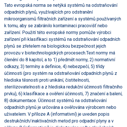
Tato evropská norma se netýká systémů na odstraňování
odpadních plynů, využívajících pro odstranění
mikroorganismů filtračních zařízení a systémů používaných
k tomu, aby se zabránilo kontaminaci pracovišť nebo
zařízení. Použití této evropské normy pomůže výrobci
zařízení při klasifikaci systémů na odstraňování odpadních
plynů se zřetelem na biologickou bezpečnost jejich
provozu v biotechnologických procesech.Text normy má
členění do 8 kapitol, a to 1) předmět normy, 2) normativní
odkazy, 3) termíny a definice, 4) nebezpečí, 5) třídy
účinnosti (pro systém na odstraňování odpadních plynů z
hlediska těsnosti proti unikání, čistitelnosti,
sterilizovatelnosti a z hlediska redukční účinnosti filtračního
prvku), 6) klasifikace a ověření účinnosti, 7) značení a balení,
8) dokumentace. Účinnost systémů na odstraňování
odpadních plynů je určována a ověřována výrobcem nebo
uživatelem. V příloze A (informativní) je uveden popis
destrukčních/inaktivačních metod pro odpadní plyny a v