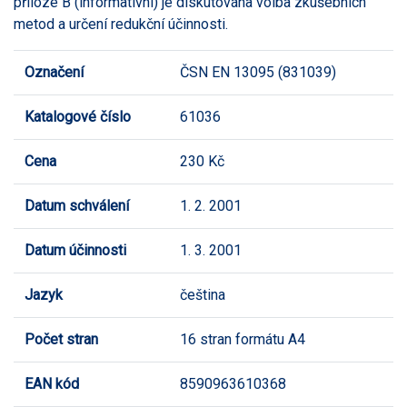
příloze B (informativní) je diskutována volba zkušebních
metod a určení redukční účinnosti.
Označení
ČSN EN 13095 (831039)
Katalogové číslo
61036
Cena
230 Kč
Datum schválení
1. 2. 2001
Datum účinnosti
1. 3. 2001
Jazyk
čeština
Počet stran
16 stran formátu A4
EAN kód
8590963610368