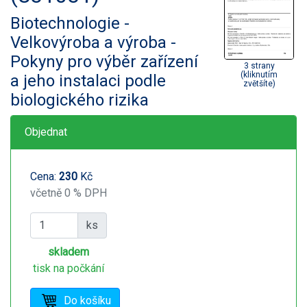
Biotechnologie -
Velkovýroba a výroba -
Pokyny pro výběr zařízení
3 strany
(kliknutím
a jeho instalaci podle
zvětšíte)
biologického rizika
Objednat
Cena:
230
Kč
včetně 0 % DPH
ks
skladem
tisk na počkání