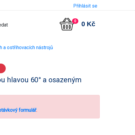
Přihlásit se
0
0 Kč
 a ostřihovacích nástrojů
vou hlavou 60° a osazeným
távkový formulář
.