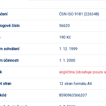
čení
ČSN ISO 9181 (226348)
logové číslo
56620
a
190 Kč
m schválení
1. 12. 1999
m účinnosti
1. 1. 2000
k
angličtina (obsahuje pouze an
t stran
12 stran formátu A4
 kód
8590963566207