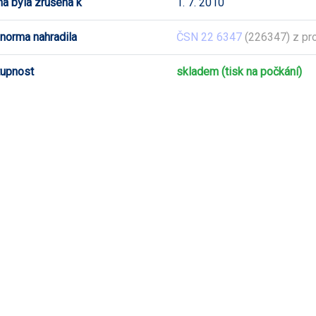
a byla zrušena k
1. 7. 2010
 norma nahradila
ČSN 22 6347
(226347) z pr
upnost
skladem (tisk na počkání)