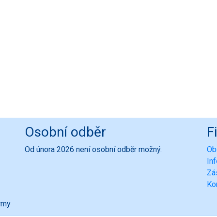
Osobní odběr
F
Od února 2026 není osobní odběr možný.
Ob
In
Zá
Ko
ormy