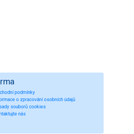
irma
chodní podmínky
formace o zpracování osobních údajů
sady souborů cookies
ntaktujte nás