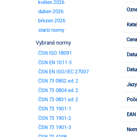
květen 2026
Ozna
duben 2026
březen 2026
Kata
starší normy
Cen
Vybrané normy
ČSN ISO 18091
Datu
ČSN EN 1011-3
Datu
ČSN EN ISO/IEC 27007
ČSN 73 0802 ed. 2
Jazy
ČSN 73 0804 ed. 2
Poče
ČSN 73 0831 ed. 2
ČSN 73 1901-1
EAN
ČSN 73 1901-2
ČSN 73 1901-3
Norm
ČSN 73 4108