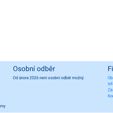
Osobní odběr
F
Od února 2026 není osobní odběr možný.
Ob
In
Zá
Ko
ormy