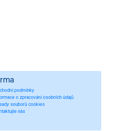
irma
chodní podmínky
formace o zpracování osobních údajů
sady souborů cookies
ntaktujte nás