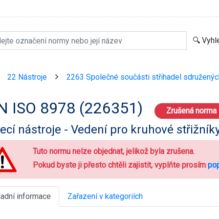
22 Nástroje
2263 Společné součásti střihadel sdružených
>
>
N ISO 8978 (226351)
Zrušená norma
ecí nástroje - Vedení pro kruhové střižník
Tuto normu nelze objednat, jelikož byla zrušena.
Pokud byste ji přesto chtěli zajistit, vyplňte prosím
pop
ladní informace
Zařazení v kategoriích