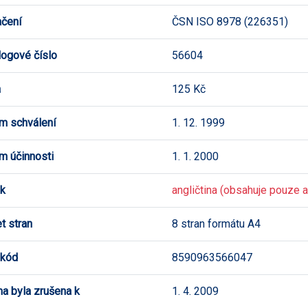
čení
ČSN ISO 8978 (226351)
logové číslo
56604
a
125 Kč
m schválení
1. 12. 1999
m účinnosti
1. 1. 2000
k
angličtina (obsahuje pouze an
t stran
8 stran formátu A4
 kód
8590963566047
a byla zrušena k
1. 4. 2009