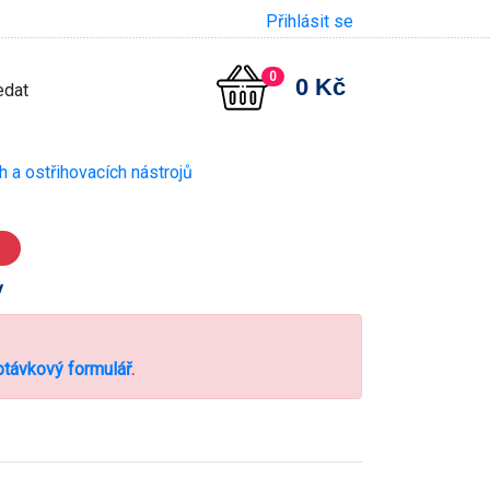
Přihlásit se
0
0 Kč
 a ostřihovacích nástrojů
y
távkový formulář
.