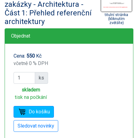
zakázky - Architektura -
Část 1: Přehled referenční
titulní stránka
(kliknutím
architektury
zvětšíte)
Objednat
Cena:
550
Kč
včetně 0 % DPH
ks
skladem
tisk na počkání