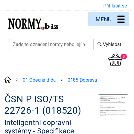
Přihlásit se
MENU
0
01 Obecná třída
0185 Doprava
>
>
ČSN P ISO/TS
22726-1 (018520)
Inteligentní dopravní
systémy - Specifikace