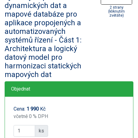
dynamických dat a
2 strany
(kliknutím
mapové databáze pro
zvětšíte)
aplikace propojených a
automatizovaných
systémů řízení - Část 1:
Architektura a logický
datový model pro
harmonizaci statických
mapových dat
Objednat
Cena:
1 990
Kč
včetně 0 % DPH
ks