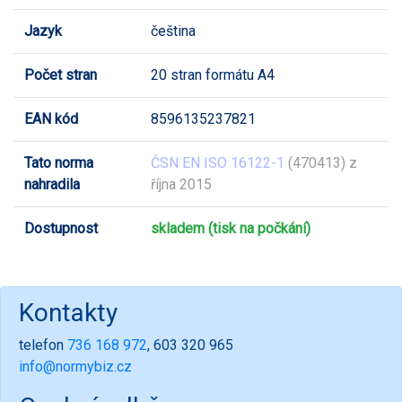
Jazyk
čeština
Počet stran
20 stran formátu A4
EAN kód
8596135237821
Tato norma
ČSN EN ISO 16122-1
(470413) z
nahradila
října 2015
Dostupnost
skladem (tisk na počkání)
Kontakty
telefon
736 168 972
, 603 320 965
info@normybiz.cz