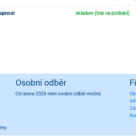
upnost
skladem (tisk na počkání)
Osobní odběr
F
Od února 2026 není osobní odběr možný.
Ob
In
Zá
Ko
ormy