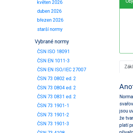
Obj
květen 2026
duben 2026
březen 2026
starší normy
Vybrané normy
ČSN ISO 18091
ČSN EN 1011-3
Zák
ČSN EN ISO/IEC 27007
ČSN 73 0802 ed. 2
Ano
ČSN 73 0804 ed. 2
Norma 
ČSN 73 0831 ed. 2
svařov
ČSN 73 1901-1
jsou u
ČSN 73 1901-2
že tva
ČSN 73 1901-3
platí 
přivař
ČSN 73 4108