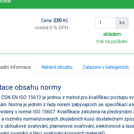
ednat
Cena:
230
Kč
ks
včetně 0 % DPH
skladem
tisk na počkání
ladní informace
Náhled obsahu
Zařazení v kategoriích
tace obsahu normy
ČSN EN ISO 15613 je jednou z metod pro kvalifikaci postupu sv
ání. Norma je jedním z řady norem zabývajících se specifikací a 
vedeny v normě ISO 15607. Kvalifikace založená na předvýrobní 
r a rozměry normalizovaných zkušebních kusů dostatečným způ
pro obloukové svařování, plamenové svařování, elektronové a las
ování svorníků a třecí svařování kovových materiálů.