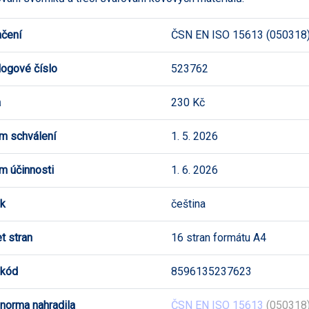
čení
ČSN EN ISO 15613 (050318
logové číslo
523762
a
230 Kč
m schválení
1. 5. 2026
m účinnosti
1. 6. 2026
k
čeština
t stran
16 stran formátu A4
 kód
8596135237623
 norma nahradila
ČSN EN ISO 15613
(050318)