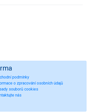
irma
chodní podmínky
formace o zpracování osobních údajů
sady souborů cookies
ntaktujte nás