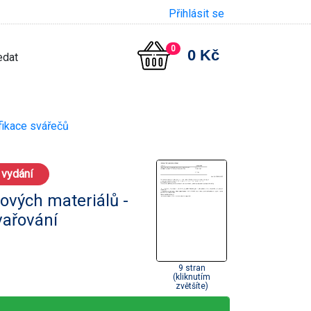
Přihlásit se
0
0 Kč
ifikace svářečů
 vydání
ových materiálů -
vařování
9 stran
(kliknutím
zvětšíte)