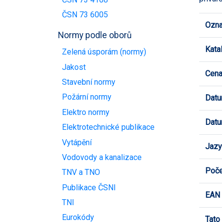
ČSN 73 6005
Ozna
Normy podle oborů
Kata
Zelená úsporám (normy)
Jakost
Cen
Stavební normy
Požární normy
Datu
Elektro normy
Datu
Elektrotechnické publikace
Vytápění
Jazy
Vodovody a kanalizace
Poče
TNV a TNO
Publikace ČSNI
EAN
TNI
Eurokódy
Tato